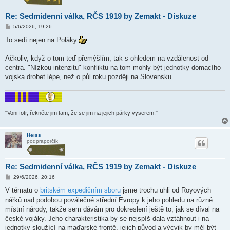
Re: Sedmidenní válka, RČS 1919 by Zemakt - Diskuze
P
5/6/2026, 19:26
ř
í
To sedí nejen na Poláky
s
p
ě
Ačkoliv, když o tom teď přemýšlím, tak s ohledem na vzdálenost od
v
centra. "Nízkou intenzitu" konfliktu na tom mohly být jednotky domacího
e
k
vojska drobet lépe, než o půl roku později na Slovensku.
"Voni fotr, řekněte jim tam, že se jim na jejich párky vyserem!"
Heiss
podpraporčík
Re: Sedmidenní válka, RČS 1919 by Zemakt - Diskuze
P
29/6/2026, 20:16
ř
í
V tématu o
britském expedičním sboru
jsme trochu uhli od Royových
s
nářků nad podobou poválečné střední Evropy k jeho pohledu na různé
p
ě
místní národy, takže sem dávám pro dokreslení ještě to, jak se díval na
v
české vojáky. Jeho charakteristika by se nejspíš dala vztáhnout i na
e
k
jednotky sloužící na maďarské frontě, jejich původ a výcvik by měl být