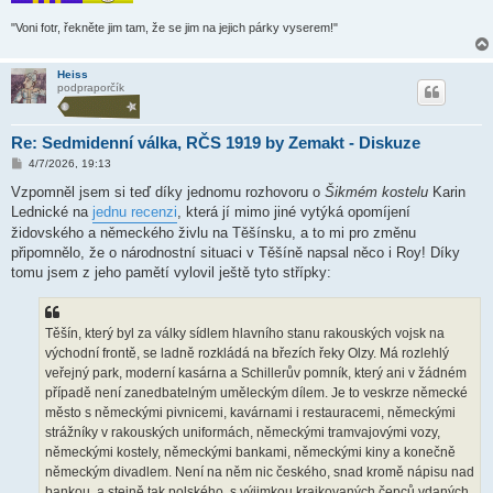
"Voni fotr, řekněte jim tam, že se jim na jejich párky vyserem!"
Heiss
podpraporčík
Re: Sedmidenní válka, RČS 1919 by Zemakt - Diskuze
P
4/7/2026, 19:13
ř
í
Vzpomněl jsem si teď díky jednomu rozhovoru o
Šikmém kostelu
Karin
s
Lednické na
jednu recenzi
, která jí mimo jiné vytýká opomíjení
p
ě
židovského a německého živlu na Těšínsku, a to mi pro změnu
v
připomnělo, že o národnostní situaci v Těšíně napsal něco i Roy! Díky
e
k
tomu jsem z jeho pamětí vylovil ještě tyto střípky:
Těšín, který byl za války sídlem hlavního stanu rakouských vojsk na
východní frontě, se ladně rozkládá na březích řeky Olzy. Má rozlehlý
veřejný park, moderní kasárna a Schillerův pomník, který ani v žádném
případě není zanedbatelným uměleckým dílem. Je to veskrze německé
město s německými pivnicemi, kavárnami i restauracemi, německými
strážníky v rakouských uniformách, německými tramvajovými vozy,
německými kostely, německými bankami, německými kiny a konečně
německým divadlem. Není na něm nic českého, snad kromě nápisu nad
bankou, a stejně tak polského, s výjimkou krajkovaných čepců vdaných