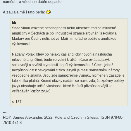
náměstí, a všechno dobře dopadlo.
A zaujala mě i tato perla:
Snad vinou vrozené neschopnosti nebo absence tradice mluvené
angličtiny v Čechách je po lingvistické stránce srovnání s Poláky a
Maďary pro Čechy nelichotivé. Mají mimořádné potíže s anglickou
výslovností.
Nadaný Polák, který po nějaký čas anglicky hovoří a naslouchá
mluvené angličtině, bude ve velmi krátkém čase ovládat jazyk
spisovněji a s větší plynulostí i lepší výslovností než Čech, jehož
nezpůsobilost k osvojování cizích jazyků je mezi sousedními národy
všeobecně známá. Jsou zde samozřejmě výjimky, nicméně v zásadě je
tato kritika platná. Kromě otázky nadání se navíc zdá, že zpěvný polský
jazyk obsahuje určité vlastnosti, které činí uši přizpůsobivější ke
vstřebávání cizích zvuků.
s. 187
---
ROY, James Alexander, 2022. Pole and Czech in Silesia. ISBN 978-80-
7510-474-8.