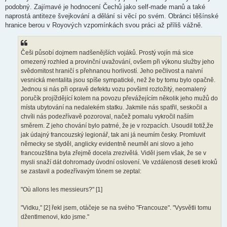
podobný. Zajímavé je hodnocení Čechů jako self-made manů a také
naprostá antiteze švejkování a dělání si věcí po svém. Obránci těšínské
hranice berou v Royových vzpomínkách svou práci až příliš vážně.
Češi působí dojmem nadšenějších vojáků. Prostý vojín má sice
omezený rozhled a provinční uvažování, ovšem při výkonu služby jeho
svědomitost hraničí s přehnanou horlivostí. Jeho pečlivost a naivní
vesnická mentalita jsou spíše sympatické, než že by tomu bylo opačně.
Jednou si nás při opravě defektu vozu povšiml rozložitý, neomalený
poručík projíždějící kolem na povozu převážejícím několik jeho mužů do
místa ubytování na nedalekém statku. Jakmile nás spatřil, seskočil a
chvíli nás podezřívavě pozoroval, načež pomalu vykročil naším
směrem. Z jeho chování bylo patrné, že je v rozpacích. Usoudil totiž,že
jak údajný francouzský legionář, tak ani já neumím česky. Promluvit
německy se styděl, anglicky evidentně neuměl ani slovo a jeho
francouzština byla zřejmě docela zrezivělá. Viděl jsem však, že se v
mysli snaží dát dohromady úvodní oslovení. Ve vzdálenosti deseti kroků
se zastavil a podezřívavým tónem se zeptal:
"Où allons les messieurs?" [1]
"Vidku," [2] řekl jsem, otáčeje se na svého "Francouze". "Vysvětli tomu
džentlmenovi, kdo jsme."