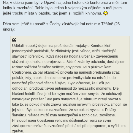
k
Ne, v dubnu jsem byl v Opavě na jedné historické konferenci a měli tam
knihy k rozebrání. Tahle byla jediná k vojenským dějinám a měl jsem
ještě trochu místa v batohu, tak jsem si rozšířil knihovnu.
Dám sem ještě tu pasáž s Čechy zůstávajícími natruc v Těšíně (26.
února):
Udělali hluboký dojem na profesionální vojáky u Komise, kteří
jednomyslně prohlásili, že zřídkakdy, jestli vůbec, viděli skvělejší
slavnostní přehlídku. Když nadešla hodina určená k závěrečnému
stažení a jednotka neprojevovala žádné známky odchodu, dostal jsem
rozkaz požádat českého velitele, aby promluvil s plukovníkem
Coulsonem. Za pár okamžiků přicválá na náměstí předsunutá stráž
polské jízdy, a pokud nalezne své protivníky stále na místě, bude
nemožné předpovědět další vývoj. Bylo očividné, že Češi jsou
odhodláni prodloužit svou přítomnost do nejzazšího momentu. Dle
hlášení řečnili důstojníci ke svým mužům v tom smyslu, že odcházejí
nikoliv jako poražení, ale jako dobyvatelé, a slíbili jim brzký návrat a
také to, že pokud město znovu nezískají mírovými prostředky, zmocní se
jej silou. Bylo dokonce naznačeno, že se pokusí vyvolat s Poláky
šarvátku. Nálada mužů byla nebezpečná a ticho davu zlověstné.
Přistoupil jsem k českému velícímu důstojníkovi, jenž se svým
zástupcem nervózně a vzrušeně přecházel před praporem, a vyřídil mu
zprávu.