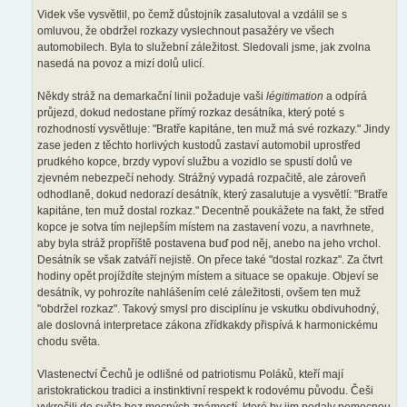
Videk vše vysvětlil, po čemž důstojník zasalutoval a vzdálil se s
omluvou, že obdržel rozkazy vyslechnout pasažéry ve všech
automobilech. Byla to služební záležitost. Sledovali jsme, jak zvolna
nasedá na povoz a mizí dolů ulicí.
Někdy stráž na demarkační linii požaduje vaši
légitimation
a odpírá
průjezd, dokud nedostane přímý rozkaz desátníka, který poté s
rozhodností vysvětluje: "Bratře kapitáne, ten muž má své rozkazy." Jindy
zase jeden z těchto horlivých kustodů zastaví automobil uprostřed
prudkého kopce, brzdy vypoví službu a vozidlo se spustí dolů ve
zjevném nebezpečí nehody. Strážný vypadá rozpačitě, ale zároveň
odhodlaně, dokud nedorazí desátník, který zasalutuje a vysvětlí: "Bratře
kapitáne, ten muž dostal rozkaz." Decentně poukážete na fakt, že střed
kopce je sotva tím nejlepším místem na zastavení vozu, a navrhnete,
aby byla stráž propříště postavena buď pod něj, anebo na jeho vrchol.
Desátník se však zatváří nejistě. On přece také "dostal rozkaz". Za čtvrt
hodiny opět projíždíte stejným místem a situace se opakuje. Objeví se
desátník, vy pohrozíte nahlášením celé záležitosti, ovšem ten muž
"obdržel rozkaz". Takový smysl pro disciplínu je vskutku obdivuhodný,
ale doslovná interpretace zákona zřídkakdy přispívá k harmonickému
chodu světa.
Vlastenectví Čechů je odlišné od patriotismu Poláků, kteří mají
aristokratickou tradici a instinktivní respekt k rodovému původu. Češi