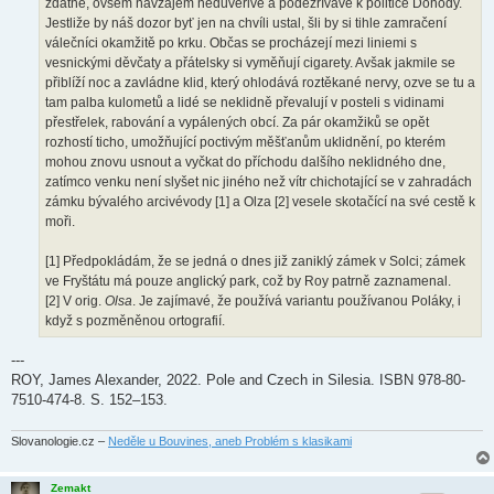
zdatné, ovšem navzájem nedůvěřivé a podezřívavé k politice Dohody.
Jestliže by náš dozor byť jen na chvíli ustal, šli by si tihle zamračení
válečníci okamžitě po krku. Občas se procházejí mezi liniemi s
vesnickými děvčaty a přátelsky si vyměňují cigarety. Avšak jakmile se
přiblíží noc a zavládne klid, který ohlodává roztěkané nervy, ozve se tu a
tam palba kulometů a lidé se neklidně převalují v posteli s vidinami
přestřelek, rabování a vypálených obcí. Za pár okamžiků se opět
rozhostí ticho, umožňující poctivým měšťanům uklidnění, po kterém
mohou znovu usnout a vyčkat do příchodu dalšího neklidného dne,
zatímco venku není slyšet nic jiného než vítr chichotající se v zahradách
zámku bývalého arcivévody [1] a Olza [2] vesele skotačící na své cestě k
moři.
[1] Předpokládám, že se jedná o dnes již zaniklý zámek v Solci; zámek
ve Fryštátu má pouze anglický park, což by Roy patrně zaznamenal.
[2] V orig.
Olsa
. Je zajímavé, že používá variantu používanou Poláky, i
když s pozměněnou ortografií.
---
ROY, James Alexander, 2022. Pole and Czech in Silesia. ISBN 978-80-
7510-474-8. S. 152–153.
Slovanologie.cz –
Neděle u Bouvines, aneb Problém s klasikami
Zemakt