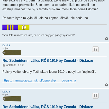
Mle 1917 u čety z osmi na dvanáct. Že je měly čs. pluky ve své výzbroji
mne drobet překvapilo. Sice jsem na to zatím nikde nenarazil, ale
existuje možnost že by s těmito puškami mohli legie dorazit domů?
De facto bych to vyloučil, ale za zeptání člověk nic nedá, no.
"Voni fotr, řekněte jim tam, že se jim na jejich párky vyserem!"
Dan23
vojín
Re: Sedmidenní válka, RČS 1919 by Zemakt - Diskuze
P
8/5/2021, 12:11
ř
í
Polsky velitel obrany Teśinska v lednu 1919 r. nebyl ten "nejlepśi":
s
p
ě
https://tramwajcieszynski.pl/general-pr ... do-uzycia/
v
e
k
Dan23
vojín
Re: Sedmidenní válka, RČS 1919 by Zemakt - Diskuze