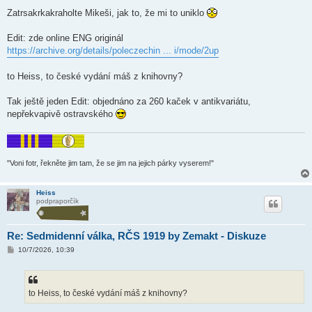
Zatrsakrkakraholte Mikeši, jak to, že mi to uniklo
Edit: zde online ENG originál
https://archive.org/details/poleczechin ... i/mode/2up
to Heiss, to české vydání máš z knihovny?
Tak ještě jeden Edit: objednáno za 260 kaček v antikvariátu,
nepřekvapivě ostravského
"Voni fotr, řekněte jim tam, že se jim na jejich párky vyserem!"
Heiss
podpraporčík
Re: Sedmidenní válka, RČS 1919 by Zemakt - Diskuze
P
10/7/2026, 10:39
ř
í
s
p
ě
to Heiss, to české vydání máš z knihovny?
v
e