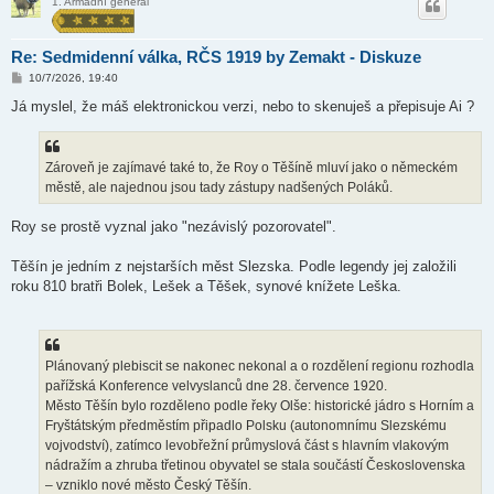
1. Armádní generál
Re: Sedmidenní válka, RČS 1919 by Zemakt - Diskuze
P
10/7/2026, 19:40
ř
í
Já myslel, že máš elektronickou verzi, nebo to skenuješ a přepisuje Ai ?
s
p
ě
v
Zároveň je zajímavé také to, že Roy o Těšíně mluví jako o německém
e
k
městě, ale najednou jsou tady zástupy nadšených Poláků.
Roy se prostě vyznal jako "nezávislý pozorovatel".
Těšín je jedním z nejstarších měst Slezska. Podle legendy jej založili
roku 810 bratři Bolek, Lešek a Těšek, synové knížete Leška.
Plánovaný plebiscit se nakonec nekonal a o rozdělení regionu rozhodla
pařížská Konference velvyslanců dne 28. července 1920.
Město Těšín bylo rozděleno podle řeky Olše: historické jádro s Horním a
Fryštátským předměstím připadlo Polsku (autonomnímu Slezskému
vojvodství), zatímco levobřežní průmyslová část s hlavním vlakovým
nádražím a zhruba třetinou obyvatel se stala součástí Československa
– vzniklo nové město Český Těšín.