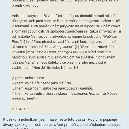
opona a odezní potlesk, diváci se chopí svých svršků, sklopí křesla a
proudí k východu.
Většina mladých mužů z lepších kruhů jsou demobilizovaní rakouští
důstojníci, kteří proti nám tím či oním způsobem bojovali, ovšem ať už je
v soukromí jejich poměr k nám jakýkoliv, na veřejnosti se k nám chovají
s formální zdvořilostí. Ve způsobu vyjadřování se Rakušan výrazně liší
od říšského Němce. Jeho zdvořilost příjemně lahodí uchu.
"Hab' die
Ehre"
[1] je běžkou představovací frází a při loučení je zase obecně
užíváno staromódní
"Mein Kompliment"
. [2] Džentlmen zdraví dámu
kavalírským
"Küss' die Hand, gnäd'ge Frau"
[3] a blízcí přátelé si
nabídnou levou ruku s
"Grüss' dich Gott"
. Ve zvláštně intonovaném
"Jessas Maria" je něco daleko více příjemnějšího než v ostře
vyštěknutém "Herr Je" říšského Němce. [4]
[1] něm.
mám tu čest
.
[2] něm. volně přeloženo jako má úcta.
[3] něm.
ruku líbám, milostivá paní; pozdrav pánbůh
.
[4] něm. výrazy údivu:
Jessas Maria = ježišmarjá, Herr je = ach bože;
panečku; jémine
.
s. 134–135
K českým jednotkám jsem našel ještě tuto pasáž; Roy v ní popisuje
útvary vyklízející Těšín po uzavření příměří a před příchodem polských