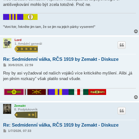
antišvejkování mohlo být zcela totožné. Proč ne.
"Voni fotr, řekněte jim tam, že se jim na jejich párky vyserem!"
Lord
1. Armádní generál
Re: Sedmidenní válka, RČS 1919 by Zemakt - Diskuze
P
30/6/2026, 22:59
ř
í
Roy by asi vyžadoval od našich vojáků více kritického myšlení. Alibi „já
s
jen plním rozkazy“ však platilo snad všude.
p
ě
v
e
k
Zemakt
6. Podplukovník
Re: Sedmidenní válka, RČS 1919 by Zemakt - Diskuze
P
1/7/2026, 07:33
ř
í