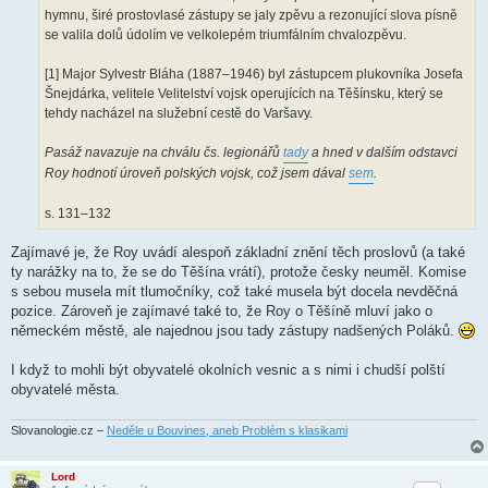
hymnu, širé prostovlasé zástupy se jaly zpěvu a rezonující slova písně
se valila dolů údolím ve velkolepém triumfálním chvalozpěvu.
[1] Major Sylvestr Bláha (1887–1946) byl zástupcem plukovníka Josefa
Šnejdárka, velitele Velitelství vojsk operujících na Těšínsku, který se
tehdy nacházel na služební cestě do Varšavy.
Pasáž navazuje na chválu čs. legionářů
tady
a hned v dalším odstavci
Roy hodnotí úroveň polských vojsk, což jsem dával
sem
.
s. 131–132
Zajímavé je, že Roy uvádí alespoň základní znění těch proslovů (a také
ty narážky na to, že se do Těšína vrátí), protože česky neuměl. Komise
s sebou musela mít tlumočníky, což také musela být docela nevděčná
pozice. Zároveň je zajímavé také to, že Roy o Těšíně mluví jako o
německém městě, ale najednou jsou tady zástupy nadšených Poláků.
I když to mohli být obyvatelé okolních vesnic a s nimi i chudší polští
obyvatelé města.
Slovanologie.cz –
Neděle u Bouvines, aneb Problém s klasikami
Lord