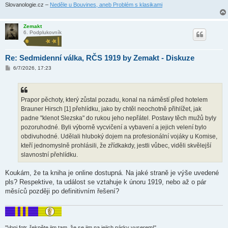
Slovanologie.cz –
Neděle u Bouvines, aneb Problém s klasikami
Zemakt
6. Podplukovník
Re: Sedmidenní válka, RČS 1919 by Zemakt - Diskuze
P
6/7/2026, 17:23
ř
í
s
p
ě
Prapor pěchoty, který zůstal pozadu, konal na náměstí před hotelem
v
Brauner Hirsch [1] přehlídku, jako by chtěl neochotně přihlížet, jak
e
k
padne "klenot Slezska" do rukou jeho nepřátel. Postavy těch mužů byly
pozoruhodné. Byli výborně vycvičení a vybavení a jejich velení bylo
obdivuhodné. Udělali hluboký dojem na profesionální vojáky u Komise,
kteří jednomyslně prohlásili, že zřídkakdy, jestli vůbec, viděli skvělejší
slavnostní přehlídku.
Koukám, že ta kniha je online dostupná. Na jaké straně je výše uvedené
pls? Respektive, ta událost se vztahuje k únoru 1919, nebo až o pár
měsíců později po definitivním řešení?
"Voni fotr, řekněte jim tam, že se jim na jejich párky vyserem!"