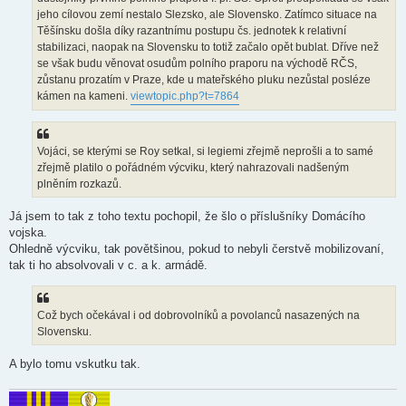
jeho cílovou zemí nestalo Slezsko, ale Slovensko. Zatímco situace na
Těšínsku došla díky razantnímu postupu čs. jednotek k relativní
stabilizaci, naopak na Slovensku to totiž začalo opět bublat. Dříve než
se však budu věnovat osudům polního praporu na východě RČS,
zůstanu prozatím v Praze, kde u mateřského pluku nezůstal posléze
kámen na kameni.
viewtopic.php?t=7864
Vojáci, se kterými se Roy setkal, si legiemi zřejmě neprošli a to samé
zřejmě platilo o pořádném výcviku, který nahrazovali nadšeným
plněním rozkazů.
Já jsem to tak z toho textu pochopil, že šlo o příslušníky Domácího
vojska.
Ohledně výcviku, tak povětšinou, pokud to nebyli čerstvě mobilizovaní,
tak ti ho absolvovali v c. a k. armádě.
Což bych očekával i od dobrovolníků a povolanců nasazených na
Slovensku.
A bylo tomu vskutku tak.