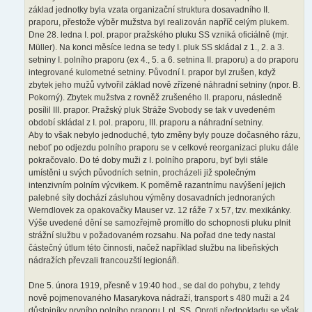
základ jednotky byla vzata organizační struktura dosavadního II.
praporu, přestože výběr mužstva byl realizován napříč celým plukem.
Dne 28. ledna I. pol. prapor pražského pluku SS vzniká oficiálně (mjr.
Müller). Na konci měsíce ledna se tedy I. pluk SS skládal z 1., 2. a 3.
setniny I. polního praporu (ex 4., 5. a 6. setnina II. praporu) a do praporu
integrované kulometné setniny. Původní I. prapor byl zrušen, když
zbytek jeho mužů vytvořil základ nově zřízené náhradní setniny (npor. B.
Pokorný). Zbytek mužstva z rovněž zrušeného II. praporu, následně
posílil III. prapor. Pražský pluk Stráže Svobody se tak v uvedeném
období skládal z I. pol. praporu, III. praporu a náhradní setniny.
Aby to však nebylo jednoduché, tyto změny byly pouze dočasného rázu,
neboť po odjezdu polního praporu se v celkové reorganizaci pluku dále
pokračovalo. Do té doby muži z I. polního praporu, byť byli stále
umístěni u svých původních setnin, procházeli již společným
intenzivním polním výcvikem. K poměrně razantnímu navýšení jejich
palebné síly dochází zásluhou výměny dosavadních jednoraných
Werndlovek za opakovačky Mauser vz. 12 ráže 7 x 57, tzv. mexikánky.
Výše uvedené dění se samozřejmě promítlo do schopnosti pluku plnit
strážní službu v požadovaném rozsahu. Na pořad dne tedy nastal
částečný útlum této činnosti, načež například službu na libeňských
nádražích převzali francouzští legionáři.
Dne 5. února 1919, přesně v 19:40 hod., se dal do pohybu, z tehdy
nově pojmenovaného Masarykova nádraží, transport s 480 muži a 24
důstojníky prvního polního praporu I. pl. SS. Oproti předpokladu se však