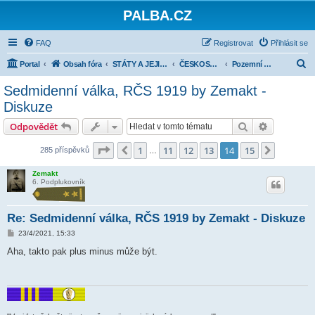
PALBA.CZ
FAQ
Registrovat
Přihlásit se
H
Portal
Obsah fóra
STÁTY A JEJICH ARMÁDY 1918-1945
ČESKOSLOVENSKO
Pozemní vojsko
l
Sedmidenní válka, RČS 1919 by Zemakt -
e
Diskuze
d
Hledat
Pokročilé 
Odpovědět
a
Stránka
14
z
15
t
1
11
12
13
14
15
Předchozí
Další
285 příspěvků
…
Zemakt
6. Podplukovník
Re: Sedmidenní válka, RČS 1919 by Zemakt - Diskuze
P
23/4/2021, 15:33
ř
í
Aha, takto pak plus minus může být.
s
p
ě
v
e
k