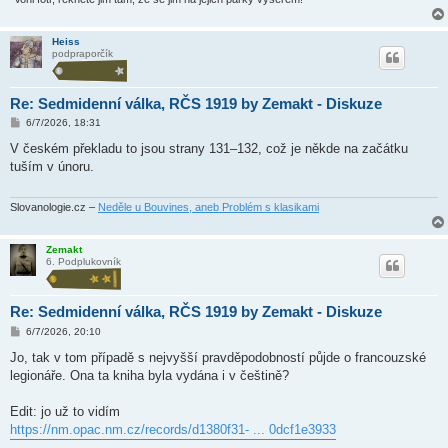
Heiss
podpraporčík
Re: Sedmidenní válka, RČS 1919 by Zemakt - Diskuze
P
6/7/2026, 18:31
ř
í
V českém překladu to jsou strany 131–132, což je někde na začátku
s
tuším v únoru.
p
ě
v
e
Slovanologie.cz –
Neděle u Bouvines, aneb Problém s klasikami
k
Zemakt
6. Podplukovník
Re: Sedmidenní válka, RČS 1919 by Zemakt - Diskuze
P
6/7/2026, 20:10
ř
í
Jo, tak v tom případě s nejvyšší pravděpodobností půjde o francouzské
s
legionáře. Ona ta kniha byla vydána i v češtině?
p
ě
v
Edit: jo už to vidím
e
k
https://nm.opac.nm.cz/records/d1380f31- ... 0dcf1e3933