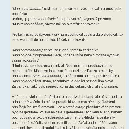
"Mon commandant,"
řekl jsem, zatímco jsem zasalutoval a přerušil jeho
pochůzku.
"Bláha," [1] odpověděl úsečně a opětoval můj vojenský pozdrav.
"Musím vás požádat, abyste mě na okamžik doprovodil."
Protlačili jsme se davem, který nám uvolňoval cestu a dále sledoval, jak
jsme vstoupili do hotelu, kde již čekal plukovník.
"Mon commandant,"
zeptal se klidně, "proč to zdržení?"
"Mon colonel,"
odpověděl Čech, "v dané lhůtě nebylo možné vyhovět
vašim rozkazům."
"Lhůta byla prodloužena již třikrát. Není možné ji prodloužit ani o
moment déle. Máte své instrukce. Je to rozkaz z Paříže a musí být
uposlechnut.
Mon commandant
, do pěti minut od teď opustíte město.L
"Mon colonel,"
řekl Bláha, zasalutoval a odešel bez dalšího slova.
Za pár okamžiků bylo náměstí až na dav čekajících civilistů prázdné.
V 11 hodin vjela na náměstí patrola polských hulánů, ale až v 1 hodinu
odpoledně začala do města proudit hlavní masa pěchoty. Nadšení
přihlížejících, kteří lemovali ulice a strmé okraje přehlídkového prostoru,
bylo nespoutané. Vojska na čele s generálem Latiníkem a jeho štábem
pochodovalo širokou esplanádou za plného výhledu na české síly
pochmurně kráčející údolím asi míli odtud. Začal padat déšť, ovšem
zanícení davu uhasit nedokázal, a když kapela zahrála polskou národní