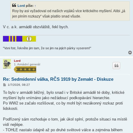
s
Lord
píše:
↑
p
ě
Roy by asi vyžadoval od našich vojáků více kritického myšlení. Alibi „já
v
jen plním rozkazy“ však platilo snad všude.
e
k
V c. a k. armádě obzvláště, řekl bych.
"Voni fotr, řekněte jim tam, že se jim na jejich párky vyserem!"
Lord
1. Armádní generál
Re: Sedmidenní válka, RČS 1919 by Zemakt - Diskuze
P
1/7/2026, 08:27
ř
í
To bylo v armádě běžný, bylo snad i v Britské armádě té doby, kritické
s
myšlení bylo vnímáno jako nežádoucí podkopávání hierarchie.
p
ě
Po WW2 se začalo rozlišovat, co by mohl být nezákonný rozkaz proti
v
lidskosti.
e
k
Podřízený sám rozhoduje o tom, jak úkol splní, protože situaci na místě
vidí nejlépe.
- TOHLE nastalo údajně až po druhé světové válce a zejména během