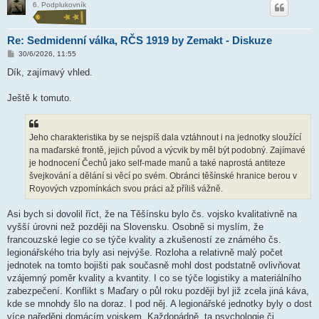
6. Podplukovník
Re: Sedmidenní válka, RČS 1919 by Zemakt - Diskuze
P
30/6/2026, 11:55
ř
í
Dík, zajímavý vhled.
s
p
ě
Ještě k tomuto.
v
e
k
Jeho charakteristika by se nejspíš dala vztáhnout i na jednotky sloužící
na maďarské frontě, jejich původ a výcvik by měl být podobný. Zajímavé
je hodnocení Čechů jako self-made manů a také naprostá antiteze
švejkování a dělání si věcí po svém. Obránci těšínské hranice berou v
Royových vzpomínkách svou práci až příliš vážně.
Asi bych si dovolil říct, že na Těšínsku bylo čs. vojsko kvalitativně na
vyšší úrovni než později na Slovensku. Osobně si myslím, že
francouzské legie co se týče kvality a zkušeností ze známého čs.
legionářského tria byly asi nejvýše. Rozloha a relativně malý počet
jednotek na tomto bojišti pak současně mohl dost podstatně ovlivňovat
vzájemný poměr kvality a kvantity. I co se týče logistiky a materiálního
zabezpečení. Konflikt s Maďary o půl roku později byl již zcela jiná káva,
kde se mnohdy šlo na doraz. I pod něj. A legionářské jednotky byly o dost
více naředěni domácím vojskem. Každopádně, ta psychologie či