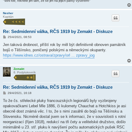
"Voni fotr, řekněte jim tam, že se jim na jejich párky vyserem!"
Nesher
Kapitán
Re: Sedmidenní válka, RČS 1919 by Zemakt - Diskuze
P
25/4/2021, 08:53
ř
í
Jen taková drobnost, příští rok by měl být definitivně obnoven památník
s
bojů o Těšínsko, poničený polskými a německými okupanty.
p
ě
https://www.idnes.cz/ostrava/zpravy/orl ... zpravy_jog
v
e
k
Zemakt
6. Podplukovník
Re: Sedmidenní válka, RČS 1919 by Zemakt - Diskuze
P
29/4/2021, 16:18
ř
í
To že čs. střelecké pluky francouzských legionářů byly vyzbrojeny
s
opakovačkami Lebel Mle 1886, či kulomety Chauchat a Hotchkiss je asi
p
ě
obecně dost známá věc. I to, že s nimi zasáhli do bojů na Těšínsku a
v
Slovensku. Nicméně dostal jsem se k informaci, že v souvislosti s rotní
e
k
reorganizací (říjen 1918), redukcí na tři čety a velitelské družstvo, došlo
minimálně u 23. stř. pluku k navýšení počtu automatických pušek RSC