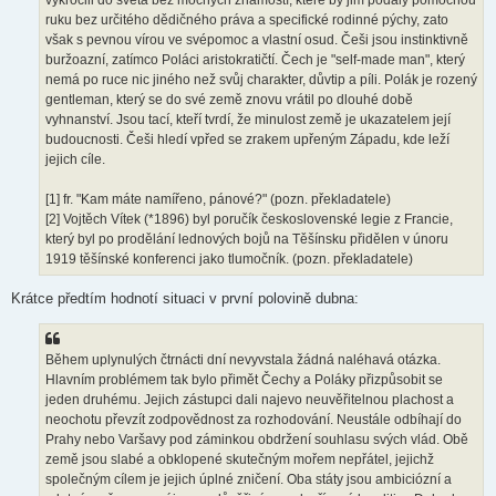
vykročili do světa bez mocných známostí, které by jim podaly pomocnou
ruku bez určitého dědičného práva a specifické rodinné pýchy, zato
však s pevnou vírou ve svépomoc a vlastní osud. Češi jsou instinktivně
buržoazní, zatímco Poláci aristokratičtí. Čech je "self-made man", který
nemá po ruce nic jiného než svůj charakter, důvtip a píli. Polák je rozený
gentleman, který se do své země znovu vrátil po dlouhé době
vyhnanství. Jsou tací, kteří tvrdí, že minulost země je ukazatelem její
budoucnosti. Češi hledí vpřed se zrakem upřeným Západu, kde leží
jejich cíle.
[1] fr. "Kam máte namířeno, pánové?" (pozn. překladatele)
[2] Vojtěch Vítek (*1896) byl poručík československé legie z Francie,
který byl po prodělání lednových bojů na Těšínsku přidělen v únoru
1919 těšínské konferenci jako tlumočník. (pozn. překladatele)
Krátce předtím hodnotí situaci v první polovině dubna:
Během uplynulých čtrnácti dní nevyvstala žádná naléhavá otázka.
Hlavním problémem tak bylo přimět Čechy a Poláky přizpůsobit se
jeden druhému. Jejich zástupci dali najevo neuvěřitelnou plachost a
neochotu převzít zodpovědnost za rozhodování. Neustále odbíhají do
Prahy nebo Varšavy pod záminkou obdržení souhlasu svých vlád. Obě
země jsou slabé a obklopené skutečným mořem nepřátel, jejichž
společným cílem je jejich úplné zničení. Oba státy jsou ambiciózní a