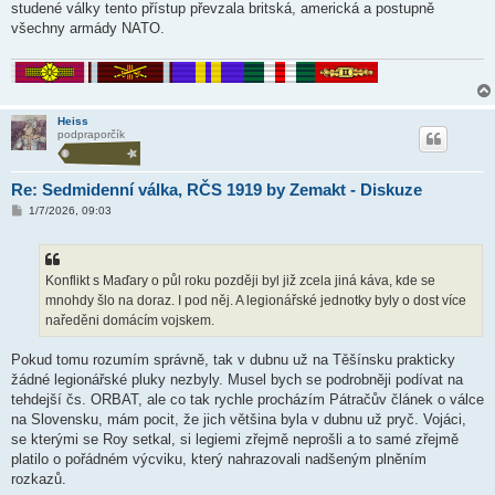
studené války tento přístup převzala britská, americká a postupně
všechny armády NATO.
Heiss
podpraporčík
Re: Sedmidenní válka, RČS 1919 by Zemakt - Diskuze
P
1/7/2026, 09:03
ř
í
s
p
ě
Konflikt s Maďary o půl roku později byl již zcela jiná káva, kde se
v
mnohdy šlo na doraz. I pod něj. A legionářské jednotky byly o dost více
e
k
naředěni domácím vojskem.
Pokud tomu rozumím správně, tak v dubnu už na Těšínsku prakticky
žádné legionářské pluky nezbyly. Musel bych se podrobněji podívat na
tehdejší čs. ORBAT, ale co tak rychle procházím Pátračův článek o válce
na Slovensku, mám pocit, že jich většina byla v dubnu už pryč. Vojáci,
se kterými se Roy setkal, si legiemi zřejmě neprošli a to samé zřejmě
platilo o pořádném výcviku, který nahrazovali nadšeným plněním
rozkazů.