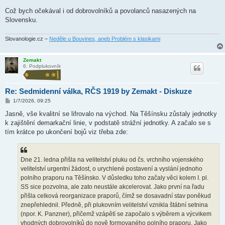
Což bych očekával i od dobrovolníků a povolanců nasazených na
Slovensku.
Slovanologie.cz –
Neděle u Bouvines, aneb Problém s klasikami
Zemakt
6. Podplukovník
Re: Sedmidenní válka, RČS 1919 by Zemakt - Diskuze
P
1/7/2026, 09:25
ř
í
Jasně, vše kvalitní se lifrovalo na východ. Na Těšínsku zůstaly jednotky
s
k zajištění demarkační linie, v podstatě strážní jednotky. A začalo se s
p
ě
tím krátce po ukončení bojů viz třeba zde:
v
e
k
Dne 21. ledna přišla na velitelství pluku od čs. vrchního vojenského
velitelství urgentní žádost, o urychlené postavení a vyslání jednoho
polního praporu na Těšínsko. V důsledku toho začaly věci kolem I. pl.
SS sice pozvolna, ale zato neustále akcelerovat. Jako první na řadu
přišla celková reorganizace praporů, čímž se dosavadní stav poněkud
znepřehlednil. Předně, při plukovním velitelství vznikla štábní setnina
(npor. K. Panzner), přičemž vzápětí se započalo s výběrem a výcvikem
vhodných dobrovolníků do nově formovaného polního praporu. Jako