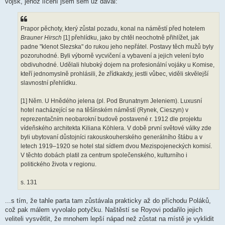
vojsk, jehož líčení jsem sem už dával:
Prapor pěchoty, který zůstal pozadu, konal na náměstí před hotelem
Brauner Hirsch
[1] přehlídku, jako by chtěl neochotně přihlížet, jak
padne "klenot Slezska" do rukou jeho nepřátel. Postavy těch mužů byly
pozoruhodné. Byli výborně vycvičení a vybavení a jejich velení bylo
obdivuhodné. Udělali hluboký dojem na profesionální vojáky u Komise,
kteří jednomyslně prohlásili, že zřídkakdy, jestli vůbec, viděli skvělejší
slavnostní přehlídku.
[1] Něm. U Hnědého jelena (pl. Pod Brunatnym Jeleniem). Luxusní
hotel nacházející se na těšínském náměstí (Rynek, Cieszyn) v
reprezentačním neobarokní budově postavené r. 1912 dle projektu
vídeňského architekta Kiliana Köhlera. V době první světové války zde
byli ubytovaní důstojníci rakouskouherského generálního štábu a v
letech 1919–1920 se hotel stal sídlem dvou Mezispojeneckých komisí.
V těchto dobách platil za centrum společenského, kulturního i
politického života v regionu.
s. 131
...s tím, že tahle parta tam zůstávala prakticky až do příchodu Poláků,
což pak málem vyvolalo potyčku. Naštěstí se Royovi podařilo jejich
veliteli vysvětlit, že mnohem lepší nápad než zůstat na místě je vyklidit