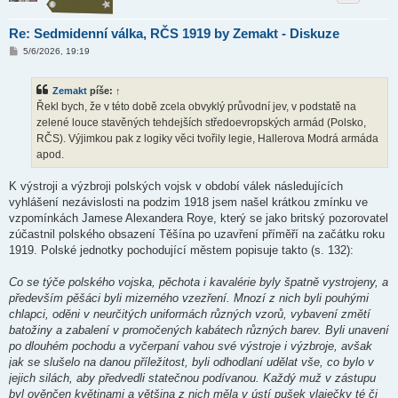
Re: Sedmidenní válka, RČS 1919 by Zemakt - Diskuze
P
5/6/2026, 19:19
ř
í
s
Zemakt
píše:
↑
p
ě
Řekl bych, že v této době zcela obvyklý průvodní jev, v podstatě na
v
zelené louce stavěných tehdejších středoevropských armád (Polsko,
e
k
RČS). Výjimkou pak z logiky věci tvořily legie, Hallerova Modrá armáda
apod.
K výstroji a výzbroji polských vojsk v období válek následujících
vyhlášení nezávislosti na podzim 1918 jsem našel krátkou zmínku ve
vzpomínkách Jamese Alexandera Roye, který se jako britský pozorovatel
zúčastnil polského obsazení Těšína po uzavření příměří na začátku roku
1919. Polské jednotky pochodující městem popisuje takto (s. 132):
Co se týče polského vojska, pěchota i kavalérie byly špatně vystrojeny, a
především pěšáci byli mizerného vzezření. Mnozí z nich byli pouhými
chlapci, oděni v neurčitých uniformách různých vzorů, vybavení změtí
batožiny a zabalení v promočených kabátech různých barev. Byli unavení
po dlouhém pochodu a vyčerpaní vahou své výstroje i výzbroje, avšak
jak se slušelo na danou příležitost, byli odhodlaní udělat vše, co bylo v
jejich silách, aby předvedli statečnou podívanou. Každý muž v zástupu
byl ověnčen květinami a většina z nich měla v ústí pušek vlaječky té či