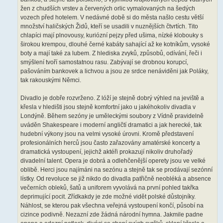
žen z chudších vrstev a červených orlic vymalovaných na šedých
vozech před hotelem. V nedávné době si do města našlo cestu větší
množství haličských Židů, kteří se usadili v nuznějších čtvrtích. Tito
chlapíci mají plnovousy, kuriózní pejzy před ušima, nízké klobouky s
širokou krempou, dlouhé černé kabáty sahající až ke kotníkům, vysoké
boty a mají také za lubem. Z hlediska zvyků, způsobů, odívání, řeči i
smýšlení tvoří samostatnou rasu. Zabývají se drobnou korupcí,
pašováním bankovek a lichvou a jsou ze srdce nenáviděni jak Poláky,
tak rakouskými Němci.
Divadlo je dobře rozvrženo. Z lóží je stejně dobrý výhled na jeviště a
křesla v hledišti jsou stejně komfortní jako u jakéhokoliv divadla v
Londýně. Během sezóny je uměleckými soubory z Vídně pravidelně
uváděn Shakespeare i moderní angličtí dramatici a jak herecké, tak
hudební výkony jsou na velmi vysoké úrovni. Kromě představení
profesionálních herců jsou často zařazovány amatérské koncerty a
dramatická vystoupení, jejichž aktéři prokazují nikoliv druhořadý
divadelní talent. Opera je dobrá a odlehčenější operety jsou ve velké
oblibě. Herci jsou najímáni na sezónu a stejně tak se prodávají sezónní
lístky. Od revoluce se již nikdo do divadla patřičně neobléká a absence
večerních obleků, šatů a uniforem vyvolává na první pohled takřka
deprimující pocit. Zřídkakdy je zde možné vidět polské důstojníky.
Náhlost, se kterou pak všechna veřejná vystoupení končí, působí na
cizince podivně. Nezazní zde žádná národní hymna. Jakmile padne