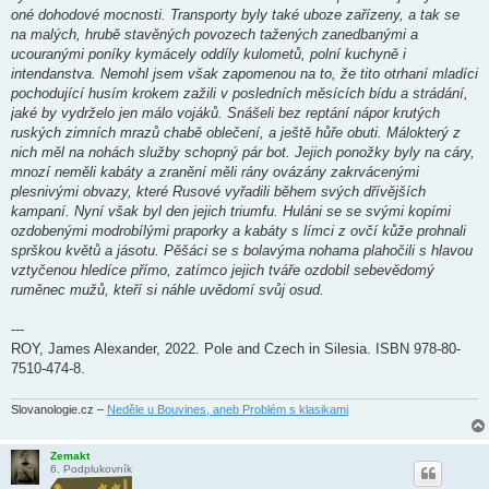
oné dohodové mocnosti. Transporty byly také uboze zařízeny, a tak se
na malých, hrubě stavěných povozech tažených zanedbanými a
ucouranými poníky kymácely oddíly kulometů, polní kuchyně i
intendanstva. Nemohl jsem však zapomenou na to, že tito otrhaní mladíci
pochodující husím krokem zažili v posledních měsících bídu a strádání,
jaké by vydrželo jen málo vojáků. Snášeli bez reptání nápor krutých
ruských zimních mrazů chabě oblečení, a ještě hůře obuti. Málokterý z
nich měl na nohách služby schopný pár bot. Jejich ponožky byly na cáry,
mnozí neměli kabáty a zranění měli rány ovázány zakrvácenými
plesnivými obvazy, které Rusové vyřadili během svých dřívějších
kampaní. Nyní však byl den jejich triumfu. Huláni se se svými kopími
ozdobenými modrobílými praporky a kabáty s límci z ovčí kůže prohnali
sprškou květů a jásotu. Pěšáci se s bolavýma nohama plahočili s hlavou
vztyčenou hledíce přímo, zatímco jejich tváře ozdobil sebevědomý
ruměnec mužů, kteří si náhle uvědomí svůj osud.
---
ROY, James Alexander, 2022. Pole and Czech in Silesia. ISBN 978-80-
7510-474-8.
Slovanologie.cz –
Neděle u Bouvines, aneb Problém s klasikami
Zemakt
6. Podplukovník