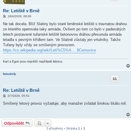
Re: Letiště v Brně
P
18/4/2026, 08:06
ř
í
Ne tak docela. Blíž Slatiny bylo staré brněnské letiště s travnatou drahou
s
ze kterého operovala taky armáda. Ovšem po tom co bylo v padesátých
p
ě
letech postavené tuřanské letiště betonovou dráhou přesunula armáda
v
letadla s pevným křídlem tam. Ve Slatině zůstaly jen vrtulníky. Takže
e
k
Tuřany byly vždy se smíšeným provozem.
https://cs.wikipedia.org/wiki/Leti%C5%A ... 8Cernovice
Karl a Egon jsou největší nepřátelé lidstva.
fatsatisfy
Re: Letiště v Brně
P
2/7/2026, 05:51
ř
í
Smíšený letový provoz vyžaduje, aby manažer zvládal širokou škálu rolí.
s
p
ě
v
e
Odpovědět
k
3 příspěvky • Stránka
1
z
1