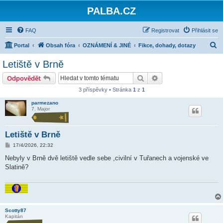
PALBA.CZ
FAQ
Registrovat
Přihlásit se
H
Portal
Obsah fóra
OZNÁMENÍ & JINÉ
Fikce, dohady, dotazy
l
Letiště v Brně
e
Hledat
Pokročilé hledání
Odpovědět
d
3 příspěvky • Stránka
1
z
1
a
parmezano
t
7. Major
Letiště v Brně
P
17/4/2026, 22:32
ř
í
Nebyly v Brně dvě letiště vedle sebe ,civilní v Tuřanech a vojenské ve
s
Slatině?
p
ě
v
e
k
Scotty87
Kapitán