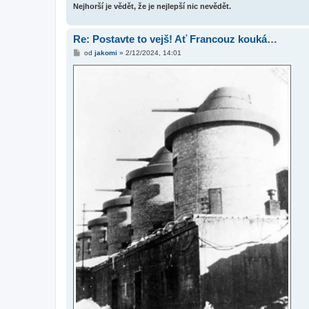
Nejhorší je vědět, že je nejlepší nic nevědět.
Re: Postavte to vejš! Ať Francouz kouká…
P
od
jakomi
»
2/12/2024, 14:01
ř
í
s
p
ě
v
e
k