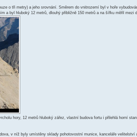
pouze o tři metry) a jeho srovnání. Směrem do vnitrozemí byl v hoře vybudová
 a byl hluboký 12 metrů, dlouhý přibližně 150 metrů a na šířku měřil mezi dv
rcholu hory, 12 metrů hluboký zářez, vlastní budova fortu i přilehlá horní stan
ova, v níž byly umístěny sklady pohotovostní munice, kanceláře velitelství