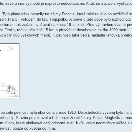
adě, severu i na východě je naprosto nedostatečné. A tak se začalo s výstavb
ice. Tyto plány však narazily na zájmy Francie, která také toužila po rozšíření s
ední Francií vstupem do tzv. Trojspolku. A právě v této době bylo rozhodnuto 
erton se tak začalo uvažovat na konci 19. století. Před výstavbou vlastní pe
e Fenils, měrila přibližně 15 km a převýšení dosahovalo takřka 1900 metrů. J
ouhých“ 800 výškových metrů. K pevnosti také vedla nákladní lanovka o délce
ba celé pevnosti byla ukončena v roce 1910. Dělostřelecká výzbroj byla na fo
schopný. Stavbu projektoval a řídil major ženistů Luigi Pollari Maglietta a mus
m dílem, které obdivoval celý odborný svět. Kvůli velké nadmořské výšce a
nosti pouze od května do října.