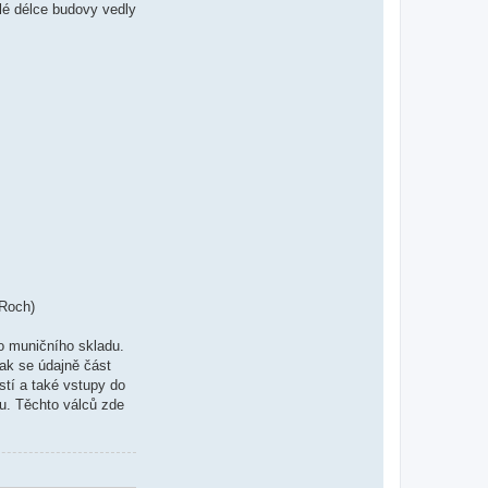
lé délce budovy vedly
-Roch)
o muničního skladu.
ak se údajně část
stí a také vstupy do
u. Těchto válců zde