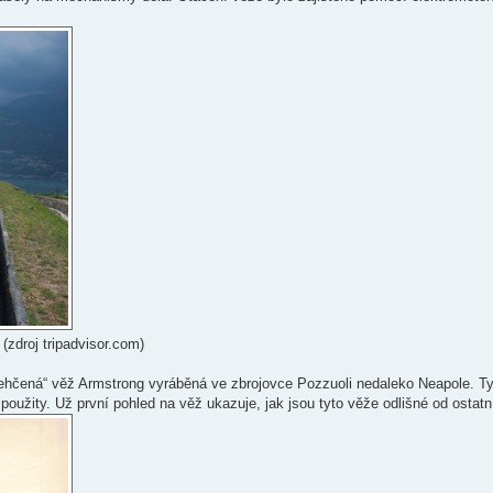
zdroj tripadvisor.com)
dlehčená“ věž Armstrong vyráběná ve zbrojovce Pozzuoli nedaleko Neapole. Ty
použity. Už první pohled na věž ukazuje, jak jsou tyto věže odlišné od ostatn