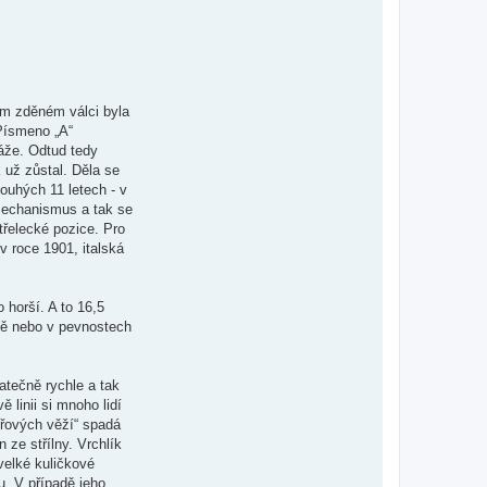
ém zděném válci byla
Písmeno „A“
ráže. Odtud tedy
už zůstal. Děla se
ouhých 11 letech - v
mechanismus a tak se
třelecké pozice. Pro
 roce 1901, italská
 horší. A to 16,5
etě nebo v pevnostech
atečně rychle a tak
 linii si mnoho lidí
éřových věží“ spadá
ze střílny. Vrchlík
velké kuličkové
. V případě jeho