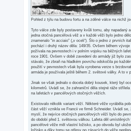
Pohled z týlu na budovu fortu a na zděné válce na nichž 
Tyto válce zde byly postaveny kvůli tomu, aby napadaný 
jedna otočná pancéřová věž a v každé věži bylo jedno dě
znamenalo "in acciaio" („v oceli“). Šlo o jedno z prvních
pochází i druhý název děla: 149/35. Ovšem během vývoje 
požívala na pevnostech i v polním vojsku na běžných lafet
roce 1901. Ovšem v době zavedení do armády již bylo zas
stávalo, že zbraň na hladkém povrchu odskočila po každém
použití v pevnostech však byla vyrobena verze s brzdovra
armáda je používala ještě během 2. světové války. A to v 
Jinak se však jednalo o docela dobrý kousek, který byl oc
kilometrů. Uvádí se, že zahraniční děla stejné ráže stříle
na lafetách v pancéřových otočných věžích.
Existovalo několik variant věží. Některé věže vyráběla pob
část věží vznikla ve Francii ve firmě Schneider. Uvádí se,
myslí, že nejvíce otočných pancéřových věží bylo do pevn
do období před 1. světovou válkou. Lafeta děl umístěných 
pancéřové věže měl vlastní ložisko, a po obvodu byl ulož
ložisko a díky tomu se otřesy po zásazích do věže nepřen