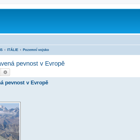
45
ITÁLIE
Pozemní vojsko
avená pevnost v Evropě
Hledat
Pokročilé hledání
ná pevnost v Evropě