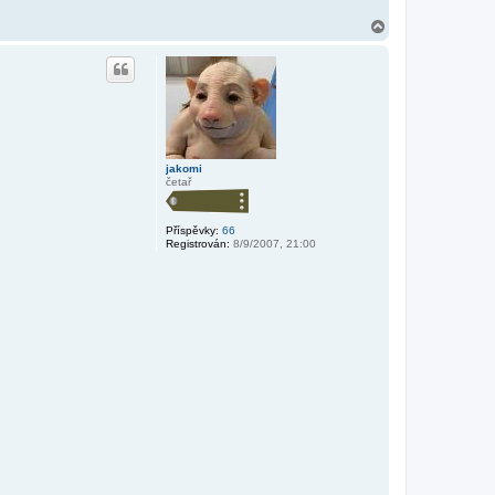
N
a
h
o
r
u
jakomi
četař
Příspěvky:
66
Registrován:
8/9/2007, 21:00