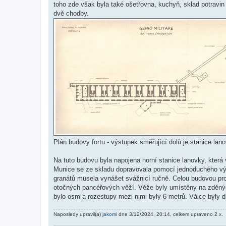
toho zde však byla také ošetřovna, kuchyň, sklad potravi
dvě chodby.
Plán budovy fortu - výstupek směřující dolů je stanice la
Na tuto budovu byla napojena horní stanice lanovky, kter
Munice se ze skladu dopravovala pomocí jednoduchého výt
granátů musela vynášet svážnicí ručně. Celou budovou pro
otočných pancéřových věží. Věže byly umístěny na zděných
bylo osm a rozestupy mezi nimi byly 6 metrů. Válce byly d
Naposledy upravil(a)
jakomi
dne 3/12/2024, 20:14, celkem upraveno 2 x.