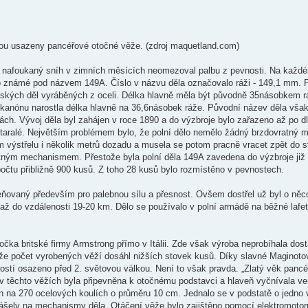
jsou usazeny pancéřové otočné věže. (zdroj maquetland.com)
a nafoukaný sníh v zimních měsících neomezoval palbu z pevnosti. Na každ
lo známé pod názvem 149A. Číslo v názvu děla označovalo ráži - 149,1 mm. 
 italských děl vyráběných z oceli. Délka hlavně měla být původně 35násobkem 
kanónu narostla délka hlavně na 36,6násobek ráže. Původní název děla však 
ách. Vývoj děla byl zahájen v roce 1890 a do výzbroje bylo zařazeno až po dl
taralé. Největším problémem bylo, že polní dělo nemělo žádný brzdovratný 
 výstřelu i několik metrů dozadu a musela se potom pracně vracet zpět do s
tným mechanismem. Přestože byla polní děla 149A zavedena do výzbroje již v
počtu přibližně 900 kusů. Z toho 28 kusů bylo rozmístěno v pevnostech.
eňovaný především pro palebnou sílu a přesnost. Ovšem dostřel už byl o něco
la až do vzdálenosti 19-20 km. Dělo se používalo v polní armádě na běžné laf
očka britské firmy Armstrong přímo v Itálii. Zde však výroba neprobíhala dost
 že počet vyrobených věží dosáhl nižších stovek kusů. Díky slavné Maginotově
ostí osazeno před 2. světovou válkou. Není to však pravda. „Zlatý věk panc
v těchto věžích byla připevněna k otočnému podstavci a hlaveň vyčnívala ven 
en na 270 ocelových koulích o průměru 10 cm. Jednalo se v podstatě o jedno 
ášely na mechanismy děla. Otáčení věže bylo zajištěno pomocí elektromotoru