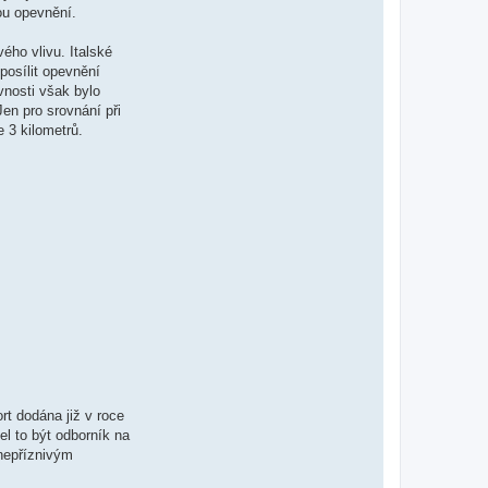
ou opevnění.
vého vlivu. Italské
posílit opevnění
vnosti však bylo
en pro srovnání při
 3 kilometrů.
rt dodána již v roce
el to být odborník na
 nepříznivým