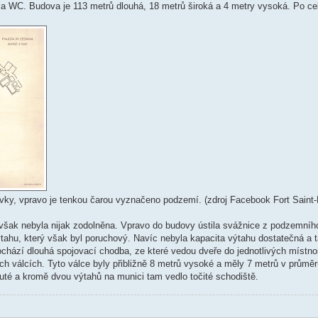
n a WC. Budova je 113 metrů dlouhá, 18 metrů široká a 4 metry vysoká. Po ce
novky, vpravo je tenkou čarou vyznačeno podzemí. (zdroj Facebook Fort Saint
á však nebyla nijak zodolněna. Vpravo do budovy ústila svážnice z podzemníh
ahu, který však byl poruchový. Navíc nebyla kapacita výtahu dostatečná a t
chází dlouhá spojovací chodba, ze které vedou dveře do jednotlivých místno
 válcích. Tyto válce byly přibližně 8 metrů vysoké a měly 7 metrů v průměr
uté a kromě dvou výtahů na munici tam vedlo točité schodiště.