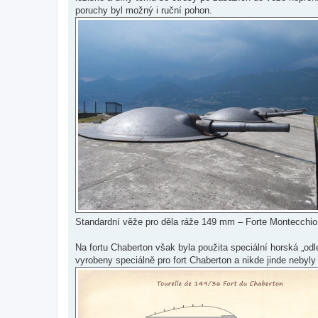
poruchy byl možný i ruční pohon.
Standardní věže pro děla ráže 149 mm – Forte Montecchio (
Na fortu Chaberton však byla použita speciální horská „o
vyrobeny speciálně pro fort Chaberton a nikde jinde nebyly 