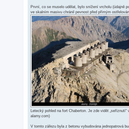
První, co se muselo udělat, bylo snížení vrcholu (údajně 
ve skalním masivu chránil pevnost před přímým ostřelováním
Letecký pohled na fort Chaberton. Je zde vidět „seříznutí“ v
alamy.com)
V tomto zářezu byla z betonu vybudována jednopatrová bud