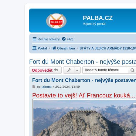
PALBA.CZ
Vojenský portál
Rychlé odkazy
FAQ
Portal
Obsah fóra
STÁTY A JEJICH ARMÁDY 1918-19
Fort du Mont Chaberton - nejvýše post
Odpovědět
Fort du Mont Chaberton - nejvýše postave
P
od
jakomi
»
2/12/2024, 13:49
ř
Postavte to vejš! Ať Francouz kouká...
í
s
p
ě
v
e
k