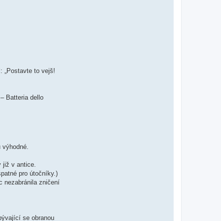
: „Postavte to vejš!
– Batteria dello
u výhodné.
již v antice.
patné pro útočníky.)
c nezabránila zničení
bývající se obranou