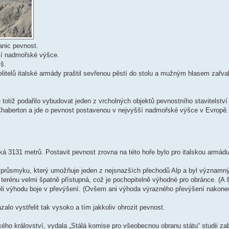
anic pevnost.
tší nadmořské výšce.
ýš.
elitelů italské armády praštil sevřenou pěstí do stolu a mužným hlasem zařval
e totiž podařilo vybudovat jeden z vrcholných objektů pevnostního stavitelství 
 Chaberton a jde o pevnost postavenou v nejvyšší nadmořské výšce v Evropě.
oká 3131 metrů. Postavit pevnost zrovna na této hoře bylo pro italskou armád
 průsmyku, který umožňuje jeden z nejsnazších přechodů Alp a byl významný 
erénu velmi špatně přístupná, což je pochopitelně výhodné pro obránce. (A š
k měli výhodu boje v převýšení. (Ovšem ani výhoda výrazného převýšení nakone
alo vystřelit tak vysoko a tím jakkoliv ohrozit pevnost.
lského království, vydala „Stálá komise pro všeobecnou obranu státu“ studii za