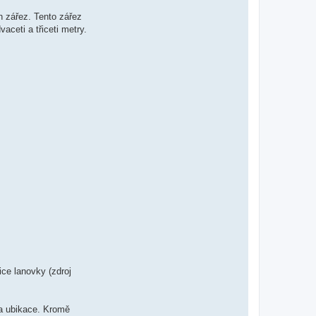
n zářez. Tento zářez
aceti a třiceti metry.
ice lanovky (zdroj
 a ubikace. Kromě