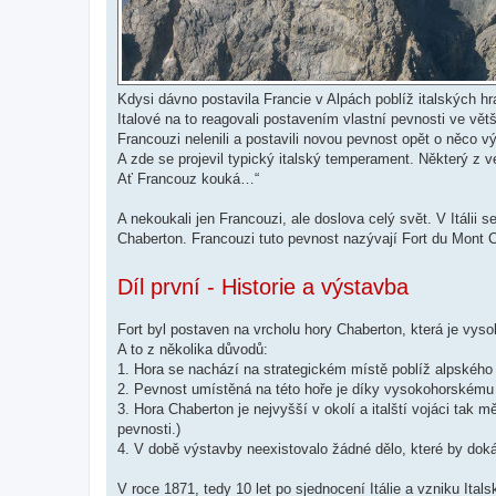
Kdysi dávno postavila Francie v Alpách poblíž italských hr
Italové na to reagovali postavením vlastní pevnosti ve vě
Francouzi nelenili a postavili novou pevnost opět o něco v
A zde se projevil typický italský temperament. Některý z v
Ať Francouz kouká…“
A nekoukali jen Francouzi, ale doslova celý svět. V Itálii s
Chaberton. Francouzi tuto pevnost nazývají Fort du Mont
Díl první - Historie a výstavba
Fort byl postaven na vrcholu hory Chaberton, která je vys
A to z několika důvodů:
1. Hora se nachází na strategickém místě poblíž alpského
2. Pevnost umístěná na této hoře je díky vysokohorskému t
3. Hora Chaberton je nejvyšší v okolí a italští vojáci ta
pevnosti.)
4. V době výstavby neexistovalo žádné dělo, které by dokáz
V roce 1871, tedy 10 let po sjednocení Itálie a vzniku Ita