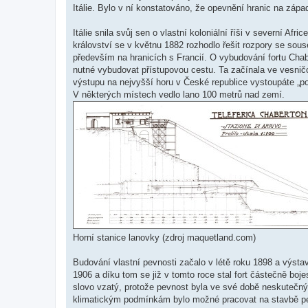
Itálie. Bylo v ní konstatováno, že opevnění hranic na záp
Itálie snila svůj sen o vlastní koloniální říši v severní Afr
království se v květnu 1882 rozhodlo řešit rozpory se sous
především na hranicích s Francií. O vybudování fortu Chab
nutné vybudovat přístupovou cestu. Ta začínala ve vesničc
výstupu na nejvyšší horu v České republice vystoupáte „p
V některých místech vedlo lano 100 metrů nad zemí.
Horní stanice lanovky (zdroj maquetland.com)
Budování vlastní pevnosti začalo v létě roku 1898 a výstav
1906 a díku tom se již v tomto roce stal fort částečně boje
slovo vzatý, protože pevnost byla ve své době neskutečný
klimatickým podmínkám bylo možné pracovat na stavbě pev