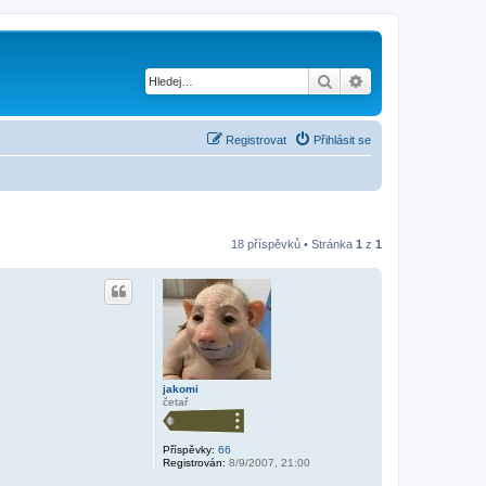
Hledat
Pokročilé hledání
Registrovat
Přihlásit se
18 příspěvků • Stránka
1
z
1
jakomi
četař
Příspěvky:
66
Registrován:
8/9/2007, 21:00