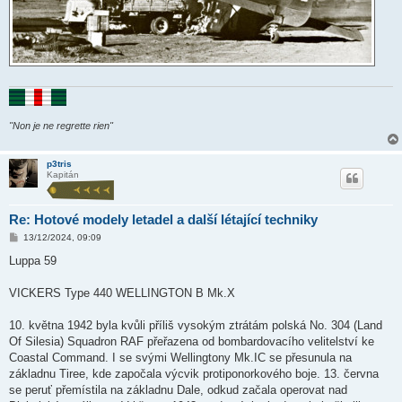
"Non je ne regrette rien"
p3tris
Kapitán
Re: Hotové modely letadel a další létající techniky
P
13/12/2024, 09:09
ř
í
Luppa 59
s
p
ě
VICKERS Type 440 WELLINGTON B Mk.X
v
e
k
10. května 1942 byla kvůli příliš vysokým ztrátám polská No. 304 (Land
Of Silesia) Squadron RAF přeřazena od bombardovacího velitelství ke
Coastal Command. I se svými Wellingtony Mk.IC se přesunula na
základnu Tiree, kde započala výcvik protiponorkového boje. 13. června
se peruť přemístila na základnu Dale, odkud začala operovat nad