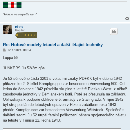
"Non je ne regrette rien"
p3tris
Kapitán
Re: Hotové modely letadel a další létající techniky
P
7/11/2024, 08:54
ř
í
Luppa 58
s
p
ě
JUNKERS Ju 52/3m g8e
v
e
k
Ju 52 sériového čísla 3201 s volacími znaky PD+KK byl v dubnu 1942
přiřazen ke 2. Steffel Kampfgruppe zur besonderen Verwendung 500. Od
ledna do července 1942 působila skupina z letiště Pleskau-West, z něhož
zásobovala jednotky v Děmjanském kotli. Poté se přesunula na základnu
Obliwskaya k podpoře obklíčené 6. armády ve Stalingradu. V říjnu 1942
byl stroj poslán do leteckých opraven v Rize a začátkem roku 1943
předán Kampfgruppe zur besonderen Verwendung Wittstock. Společně s
dalšími sedmi Ju 52 utrpěl fatální poškození během spojeneckého náletu
na letiště v Tunisu 22. ledna 1943.