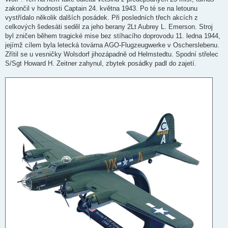
zakončil v hodnosti Captain 24. května 1943. Po té se na letounu
vystřídalo několik dalších posádek. Při posledních třech akcích z
celkových šedesáti seděl za jeho berany 2Lt Aubrey L. Emerson. Stroj
byl zničen během tragické mise bez stíhacího doprovodu 11. ledna 1944,
jejímž cílem byla letecká továrna AGO-Flugzeugwerke v Oscherslebenu.
Zřítil se u vesničky Wolsdorf jihozápadně od Helmstedtu. Spodní střelec
S/Sgt Howard H. Zeitner zahynul, zbytek posádky padl do zajetí.