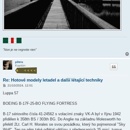
"Non je ne regrette rien"
p3tris
Kapitán
Re: Hotové modely letadel a další létající techniky
P
21/10/2024, 12:01
ř
í
Luppa 57
s
p
ě
BOEING B-17F-25-BO FLYING FORTRESS
v
e
k
B-17 sériového čísla 41-24562 s volacími znaky VK-A byl v říjnu 1942
přidělen k 358th BS / 303th BG. Do Anglie na základnu Molesworth ho
přelétl 2Lt. Carl H. Morales se svou posádkou, který ho pojmenoval "Sky
Wolf". Ten na něm také odlétal většinu z předepsaných 25 misí, turnus