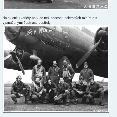
Na sklonku kariéry po více než padesáti odlétaných misím a s
vyznačenými šestnácti sestřely.