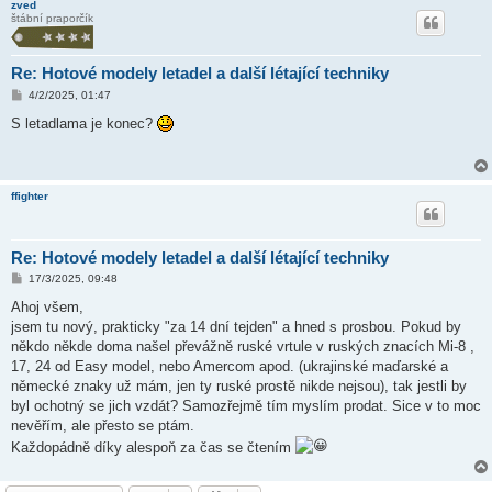
zved
štábní praporčík
Re: Hotové modely letadel a další létající techniky
P
4/2/2025, 01:47
ř
í
S letadlama je konec?
s
p
ě
v
e
ffighter
k
Re: Hotové modely letadel a další létající techniky
P
17/3/2025, 09:48
ř
í
Ahoj všem,
s
jsem tu nový, prakticky "za 14 dní tejden" a hned s prosbou. Pokud by
p
ě
někdo někde doma našel převážně ruské vrtule v ruských znacích Mi-8 ,
v
17, 24 od Easy model, nebo Amercom apod. (ukrajinské maďarské a
e
k
německé znaky už mám, jen ty ruské prostě nikde nejsou), tak jestli by
byl ochotný se jich vzdát? Samozřejmě tím myslím prodat. Sice v to moc
nevěřím, ale přesto se ptám.
Každopádně díky alespoň za čas se čtením