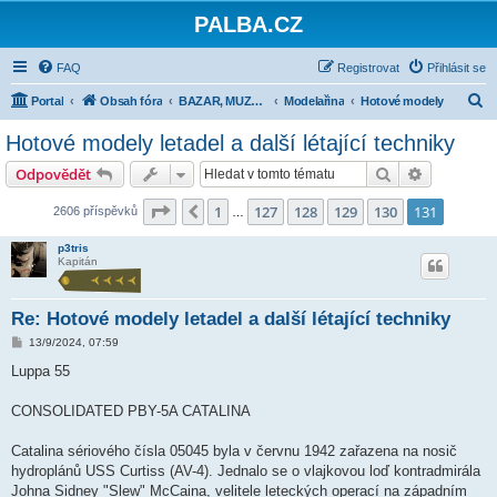
PALBA.CZ
FAQ
Registrovat
Přihlásit se
H
Portal
Obsah fóra
BAZAR, MUZEA, HRY, MODELAŘINA
Modelařina
Hotové modely
l
Hotové modely letadel a další létající techniky
e
Hledat
Pokročilé 
Odpovědět
d
a
Stránka
131
z
131
1
127
128
129
130
131
Předchozí
2606 příspěvků
…
t
p3tris
Kapitán
Re: Hotové modely letadel a další létající techniky
P
13/9/2024, 07:59
ř
í
Luppa 55
s
p
ě
CONSOLIDATED PBY-5A CATALINA
v
e
k
Catalina sériového čísla 05045 byla v červnu 1942 zařazena na nosič
hydroplánů USS Curtiss (AV-4). Jednalo se o vlajkovou loď kontradmirála
Johna Sidney "Slew" McCaina, velitele leteckých operací na západním