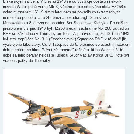
Biskajským zálivem. V březnu 1943 se do výzbroje dostalo i několik
nových Wellingtonů verze Mk.X, včetně stroje sériového čísla HZ258 s
volacím znakem "S". S tímto letounem se povedlo dvakrát zachytit
německou ponorku, a to 28. března posádce Sgt. Stanisława
Murłowskiho a 8. července posádce Sgt Stanisława Kiełtyka. Po dalším
přezbrojení v srpnu 1943 byl HZ258 předán záchranné No. 280 Squadron
RAF se základnou v Thornaby-on-Tees. Zajímavostí je, že 30. října 1943
byl stroj zapůjčen No. 311 (Czechoslovak) Squadron RAF, v té době již
vyzbrojené Liberatory. Od 3. listopadu do 5. prosince se účastnil natáčení
dokumentárního filmu "Věrni zůstaneme" režiséra Jiřího Weisse. V té
době za jeho berany nejčastěji usedal S/Ldr Václav Korda DFC. Poté byl
vrácen zpátky do Thornaby.