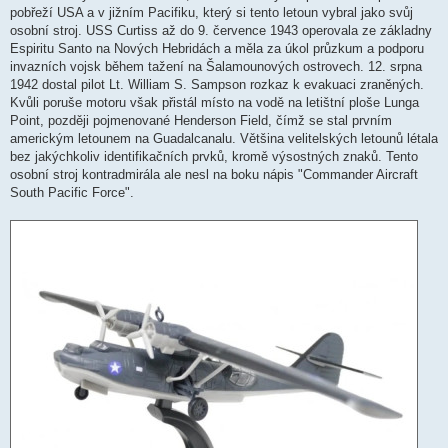
pobřeží USA a v jižním Pacifiku, který si tento letoun vybral jako svůj
osobní stroj. USS Curtiss až do 9. července 1943 operovala ze základny
Espiritu Santo na Nových Hebridách a měla za úkol průzkum a podporu
invazních vojsk během tažení na Šalamounových ostrovech. 12. srpna
1942 dostal pilot Lt. William S. Sampson rozkaz k evakuaci zraněných.
Kvůli poruše motoru však přistál místo na vodě na letištní ploše Lunga
Point, později pojmenované Henderson Field, čímž se stal prvním
americkým letounem na Guadalcanalu. Většina velitelských letounů létala
bez jakýchkoliv identifikačních prvků, kromě výsostných znaků. Tento
osobní stroj kontradmirála ale nesl na boku nápis "Commander Aircraft
South Pacific Force".