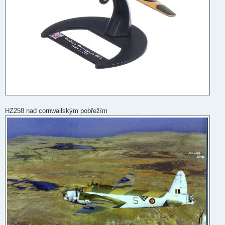
HZ258 nad cornwallským pobřežím