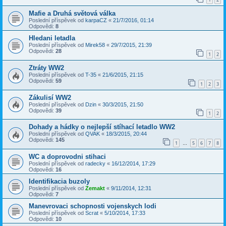
Mafie a Druhá světová válka
Poslední příspěvek od
karpaCZ
«
21/7/2016, 01:14
Odpovědi:
8
Hledani letadla
Poslední příspěvek od
Mirek58
«
29/7/2015, 21:39
Odpovědi:
28
1
2
Ztráty WW2
Poslední příspěvek od
T-35
«
21/6/2015, 21:15
Odpovědi:
59
1
2
3
Zákulisí WW2
Poslední příspěvek od
Dzin
«
30/3/2015, 21:50
Odpovědi:
39
1
2
Dohady a hádky o nejlepší stíhací letadlo WW2
Poslední příspěvek od
QVAK
«
18/3/2015, 20:44
Odpovědi:
145
1
5
6
7
8
…
WC a doprovodni stihaci
Poslední příspěvek od
radecky
«
16/12/2014, 17:29
Odpovědi:
16
Identifikacia buzoly
Poslední příspěvek od
Zemakt
«
9/11/2014, 12:31
Odpovědi:
7
Manevrovaci schopnosti vojenskych lodi
Poslední příspěvek od
Scrat
«
5/10/2014, 17:33
Odpovědi:
10