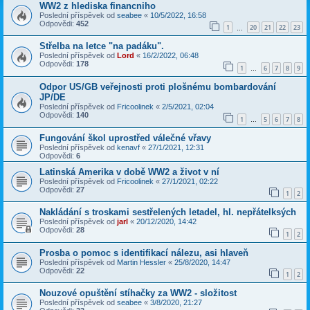
WW2 z hlediska financniho
Poslední příspěvek od
seabee
«
10/5/2022, 16:58
Odpovědi:
452
1
20
21
22
23
…
Střelba na letce "na padáku".
Poslední příspěvek od
Lord
«
16/2/2022, 06:48
Odpovědi:
178
1
6
7
8
9
…
Odpor US/GB veřejnosti proti plošnému bombardování
JP/DE
Poslední příspěvek od
Fricoolinek
«
2/5/2021, 02:04
Odpovědi:
140
1
5
6
7
8
…
Fungování škol uprostřed válečné vřavy
Poslední příspěvek od
kenavf
«
27/1/2021, 12:31
Odpovědi:
6
Latinská Amerika v době WW2 a život v ní
Poslední příspěvek od
Fricoolinek
«
27/1/2021, 02:22
Odpovědi:
27
1
2
Nakládání s troskami sestřelených letadel, hl. nepřátelksých
Poslední příspěvek od
jarl
«
20/12/2020, 14:42
Odpovědi:
28
1
2
Prosba o pomoc s identifikací nálezu, asi hlaveň
Poslední příspěvek od
Martin Hessler
«
25/8/2020, 14:47
Odpovědi:
22
1
2
Nouzové opuštění stíhačky za WW2 - složitost
Poslední příspěvek od
seabee
«
3/8/2020, 21:27