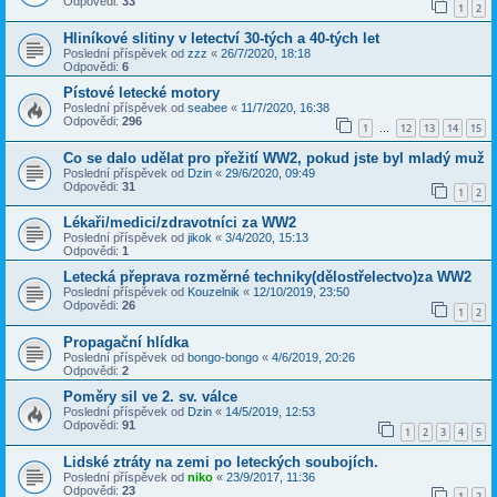
Odpovědi:
33
1
2
Hliníkové slitiny v letectví 30-tých a 40-tých let
Poslední příspěvek od
zzz
«
26/7/2020, 18:18
Odpovědi:
6
Pístové letecké motory
Poslední příspěvek od
seabee
«
11/7/2020, 16:38
Odpovědi:
296
1
12
13
14
15
…
Co se dalo udělat pro přežití WW2, pokud jste byl mladý muž
Poslední příspěvek od
Dzin
«
29/6/2020, 09:49
Odpovědi:
31
1
2
Lékaři/medici/zdravotníci za WW2
Poslední příspěvek od
jikok
«
3/4/2020, 15:13
Odpovědi:
1
Letecká přeprava rozměrné techniky(dělostřelectvo)za WW2
Poslední příspěvek od
Kouzelnik
«
12/10/2019, 23:50
Odpovědi:
26
1
2
Propagační hlídka
Poslední příspěvek od
bongo-bongo
«
4/6/2019, 20:26
Odpovědi:
2
Poměry sil ve 2. sv. válce
Poslední příspěvek od
Dzin
«
14/5/2019, 12:53
Odpovědi:
91
1
2
3
4
5
Lidské ztráty na zemi po leteckých soubojích.
Poslední příspěvek od
niko
«
23/9/2017, 11:36
Odpovědi:
23
1
2