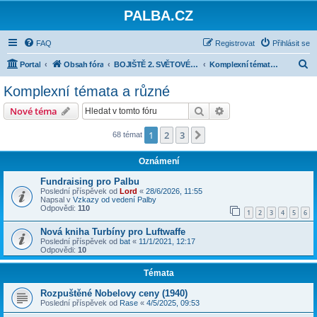
PALBA.CZ
FAQ
Registrovat
Přihlásit se
H
Portal
Obsah fóra
BOJIŠTĚ 2. SVĚTOVÉ VÁLKY
Komplexní témata a různé
l
Komplexní témata a různé
e
Hledat
Pokročilé hledání
Nové téma
d
a
1
2
3
Další
68 témat
t
Oznámení
Fundraising pro Palbu
Poslední příspěvek od
Lord
«
28/6/2026, 11:55
Napsal v
Vzkazy od vedení Palby
Odpovědi:
110
1
2
3
4
5
6
Nová kniha Turbíny pro Luftwaffe
Poslední příspěvek od
bat
«
11/1/2021, 12:17
Odpovědi:
10
Témata
Rozpuštěné Nobelovy ceny (1940)
Poslední příspěvek od
Rase
«
4/5/2025, 09:53