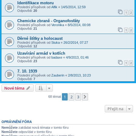
Identifikace motoru
Poslední příspěvek od
Alfik
«
14/5/2014, 12:59
Odpovědi:
20
1
2
Chemicke zbraně - Organofosfáty
Poslední příspěvek od
Veronika
«
8/5/2014, 00:08
Odpovědi:
21
1
2
Děrné štítky a holocaust
Poslední příspěvek od
Stuka
«
26/2/2014, 07:27
Odpovědi:
12
Uzavírání armád v kotlích
Poslední příspěvek od
badaxe
«
4/9/2013, 01:46
Odpovědi:
23
1
2
7. 10. 1939
Poslední příspěvek od
Zauberin
«
2/8/2013, 10:23
Odpovědi:
7
Nové téma
1
2
3
Další
68 témat
Přejít na
OPRÁVNĚNÍ FÓRA
Nemůžete
zakládat nová témata v tomto fóru
Nemůžete
odpovídat v tomto fóru
Nemůžete
upravovat své příspěvky v tomto fóru