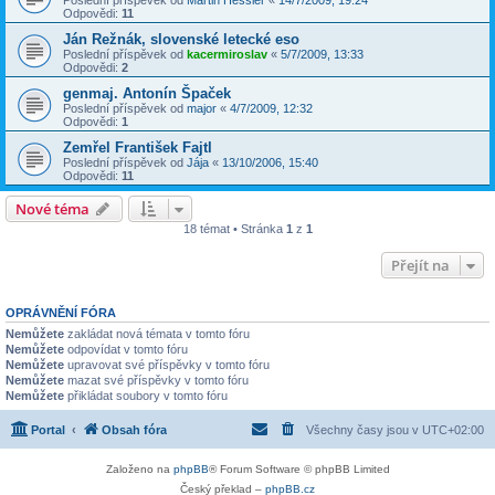
Poslední příspěvek od
Martin Hessler
«
14/7/2009, 19:24
Odpovědi:
11
Ján Režnák, slovenské letecké eso
Poslední příspěvek od
kacermiroslav
«
5/7/2009, 13:33
Odpovědi:
2
genmaj. Antonín Špaček
Poslední příspěvek od
major
«
4/7/2009, 12:32
Odpovědi:
1
Zemřel František Fajtl
Poslední příspěvek od
Jája
«
13/10/2006, 15:40
Odpovědi:
11
Nové téma
18 témat • Stránka
1
z
1
Přejít na
OPRÁVNĚNÍ FÓRA
Nemůžete
zakládat nová témata v tomto fóru
Nemůžete
odpovídat v tomto fóru
Nemůžete
upravovat své příspěvky v tomto fóru
Nemůžete
mazat své příspěvky v tomto fóru
Nemůžete
přikládat soubory v tomto fóru
Portal
Obsah fóra
Všechny časy jsou v
UTC+02:00
Založeno na
phpBB
® Forum Software © phpBB Limited
Český překlad –
phpBB.cz