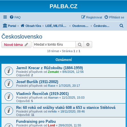
PALBA.CZ
FAQ
Registrovat
Přihlásit se
H
Portal
Obsah fóra
LIDÉ, MILITÁRIE, VĚDA, KULTURA
Osobnosti, vojáci, příběhy
Československo
l
Československo
e
Hledat
Pokročilé hledání
Nové téma
d
18 témat • Stránka
1
z
1
a
Oznámení
t
Jarmil Krecar z Růžokvětu (1884-1959)
Poslední příspěvek od
Zemakt
«
8/6/2026, 12:56
Odpovědi:
2
Josef Buršík (1911-2002)
Poslední příspěvek od
Rase
«
1/7/2025, 20:17
Vladimír Řezníček (1919-2001)
Poslední příspěvek od
Ataman
«
11/1/2025, 15:03
Odpovědi:
5
Re: 60 roků od srážky vlaků 608 a 653 u stanice Stéblová
Poslední příspěvek od
mrfelix
«
18/11/2020, 09:46
Odpovědi:
11
Fundraising pro Palbu
Poslední příspěvek od
Lord
«
28/6/2026, 11:55