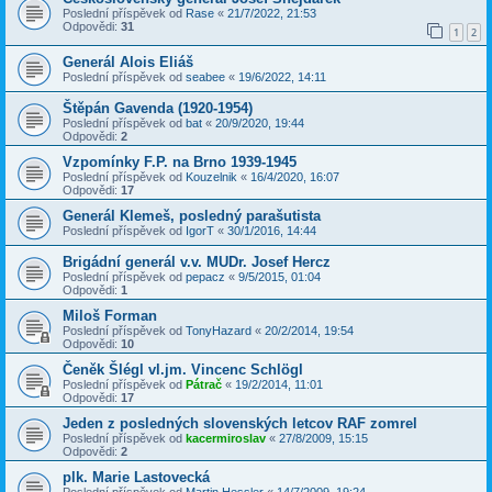
Poslední příspěvek od
Rase
«
21/7/2022, 21:53
Odpovědi:
31
1
2
Generál Alois Eliáš
Poslední příspěvek od
seabee
«
19/6/2022, 14:11
Štěpán Gavenda (1920-1954)
Poslední příspěvek od
bat
«
20/9/2020, 19:44
Odpovědi:
2
Vzpomínky F.P. na Brno 1939-1945
Poslední příspěvek od
Kouzelnik
«
16/4/2020, 16:07
Odpovědi:
17
Generál Klemeš, posledný parašutista
Poslední příspěvek od
IgorT
«
30/1/2016, 14:44
Brigádní generál v.v. MUDr. Josef Hercz
Poslední příspěvek od
pepacz
«
9/5/2015, 01:04
Odpovědi:
1
Miloš Forman
Poslední příspěvek od
TonyHazard
«
20/2/2014, 19:54
Odpovědi:
10
Čeněk Šlégl vl.jm. Vincenc Schlögl
Poslední příspěvek od
Pátrač
«
19/2/2014, 11:01
Odpovědi:
17
Jeden z posledných slovenských letcov RAF zomrel
Poslední příspěvek od
kacermiroslav
«
27/8/2009, 15:15
Odpovědi:
2
plk. Marie Lastovecká