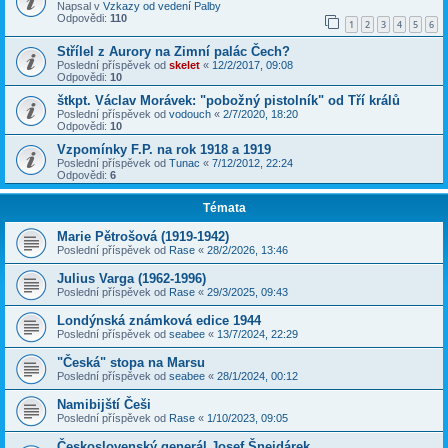
Napsal v
Vzkazy od vedení Palby
Odpovědi:
110
1
2
3
4
5
6
Střílel z Aurory na Zimní palác Čech?
Poslední příspěvek od
skelet
«
12/2/2017, 09:08
Odpovědi:
10
štkpt. Václav Morávek: "pobožný pistolník" od Tří králů
Poslední příspěvek od
vodouch
«
2/7/2020, 18:20
Odpovědi:
10
Vzpomínky F.P. na rok 1918 a 1919
Poslední příspěvek od
Tunac
«
7/12/2012, 22:24
Odpovědi:
6
Témata
Marie Pětrošová (1919-1942)
Poslední příspěvek od
Rase
«
28/2/2026, 13:46
Julius Varga (1962-1996)
Poslední příspěvek od
Rase
«
29/3/2025, 09:43
Londýnská známková edice 1944
Poslední příspěvek od
seabee
«
13/7/2024, 22:29
"Česká" stopa na Marsu
Poslední příspěvek od
seabee
«
28/1/2024, 00:12
Namibijští Češi
Poslední příspěvek od
Rase
«
1/10/2023, 09:05
Československý generál Josef Šnejdárek