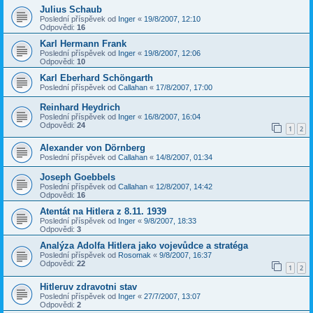
Julius Schaub
Poslední příspěvek od
Inger
«
19/8/2007, 12:10
Odpovědi:
16
Karl Hermann Frank
Poslední příspěvek od
Inger
«
19/8/2007, 12:06
Odpovědi:
10
Karl Eberhard Schöngarth
Poslední příspěvek od
Callahan
«
17/8/2007, 17:00
Reinhard Heydrich
Poslední příspěvek od
Inger
«
16/8/2007, 16:04
Odpovědi:
24
1
2
Alexander von Dörnberg
Poslední příspěvek od
Callahan
«
14/8/2007, 01:34
Joseph Goebbels
Poslední příspěvek od
Callahan
«
12/8/2007, 14:42
Odpovědi:
16
Atentát na Hitlera z 8.11. 1939
Poslední příspěvek od
Inger
«
9/8/2007, 18:33
Odpovědi:
3
Analýza Adolfa Hitlera jako vojevůdce a stratéga
Poslední příspěvek od
Rosomak
«
9/8/2007, 16:37
Odpovědi:
22
1
2
Hitleruv zdravotni stav
Poslední příspěvek od
Inger
«
27/7/2007, 13:07
Odpovědi:
2