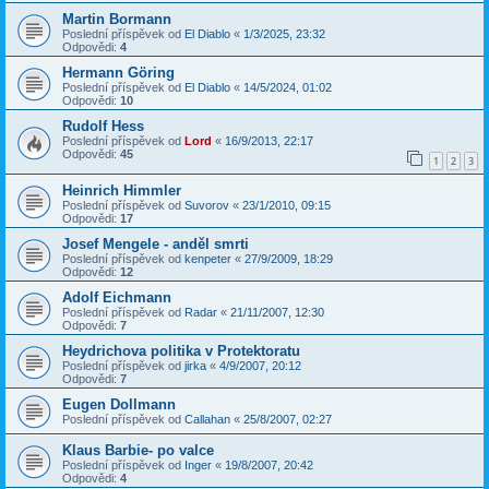
Martin Bormann
Poslední příspěvek od
El Diablo
«
1/3/2025, 23:32
Odpovědi:
4
Hermann Göring
Poslední příspěvek od
El Diablo
«
14/5/2024, 01:02
Odpovědi:
10
Rudolf Hess
Poslední příspěvek od
Lord
«
16/9/2013, 22:17
Odpovědi:
45
1
2
3
Heinrich Himmler
Poslední příspěvek od
Suvorov
«
23/1/2010, 09:15
Odpovědi:
17
Josef Mengele - anděl smrti
Poslední příspěvek od
kenpeter
«
27/9/2009, 18:29
Odpovědi:
12
Adolf Eichmann
Poslední příspěvek od
Radar
«
21/11/2007, 12:30
Odpovědi:
7
Heydrichova politika v Protektoratu
Poslední příspěvek od
jirka
«
4/9/2007, 20:12
Odpovědi:
7
Eugen Dollmann
Poslední příspěvek od
Callahan
«
25/8/2007, 02:27
Klaus Barbie- po valce
Poslední příspěvek od
Inger
«
19/8/2007, 20:42
Odpovědi:
4