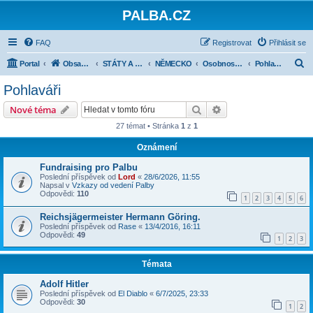
PALBA.CZ
FAQ
Registrovat
Přihlásit se
H
Portal
Obsah fóra
STÁTY A JEJICH ARMÁDY 1918-1945
NĚMECKO
Osobnosti, organizace, vojáci
Pohlaváři
l
Pohlaváři
e
Hledat
Pokročilé hledání
Nové téma
d
27 témat • Stránka
1
z
1
a
Oznámení
t
Fundraising pro Palbu
Poslední příspěvek od
Lord
«
28/6/2026, 11:55
Napsal v
Vzkazy od vedení Palby
Odpovědi:
110
1
2
3
4
5
6
Reichsjägermeister Hermann Göring.
Poslední příspěvek od
Rase
«
13/4/2016, 16:11
Odpovědi:
49
1
2
3
Témata
Adolf Hitler
Poslední příspěvek od
El Diablo
«
6/7/2025, 23:33
Odpovědi:
30
1
2