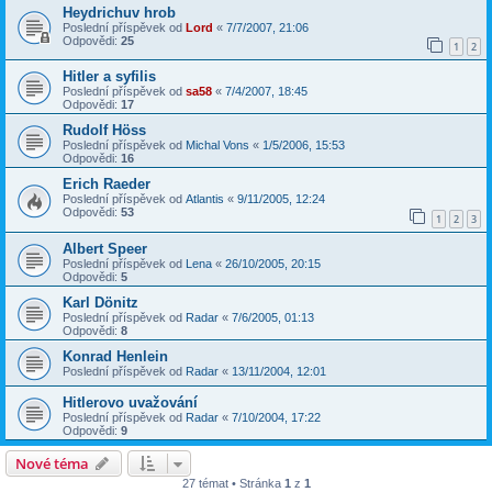
Heydrichuv hrob
Poslední příspěvek od
Lord
«
7/7/2007, 21:06
Odpovědi:
25
1
2
Hitler a syfilis
Poslední příspěvek od
sa58
«
7/4/2007, 18:45
Odpovědi:
17
Rudolf Höss
Poslední příspěvek od
Michal Vons
«
1/5/2006, 15:53
Odpovědi:
16
Erich Raeder
Poslední příspěvek od
Atlantis
«
9/11/2005, 12:24
Odpovědi:
53
1
2
3
Albert Speer
Poslední příspěvek od
Lena
«
26/10/2005, 20:15
Odpovědi:
5
Karl Dönitz
Poslední příspěvek od
Radar
«
7/6/2005, 01:13
Odpovědi:
8
Konrad Henlein
Poslední příspěvek od
Radar
«
13/11/2004, 12:01
Hitlerovo uvažování
Poslední příspěvek od
Radar
«
7/10/2004, 17:22
Odpovědi:
9
Nové téma
27 témat • Stránka
1
z
1