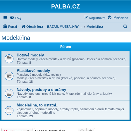
PALBA.CZ
FAQ
Registrovat
Přihlásit se
H
Portal
Obsah fóra
BAZAR, MUZEA, HRY, MODELAŘINA
Modelařina
l
Modelařina
e
Fórum
d
a
Hotové modely
Hotové modely všech měřítek a druhů (pozemní, letecká a námořní technika)
t
Témata:
8
Plastikové modely
Plastikové modely (kity, reziny)
Modely všech měřítek a druhů (letecká, pozemní a námořní technika)
Témata:
18
Návody, postupy a diorámy
Návody, postupy, prostě jak na to. Místo zde mají diorámy a figurky.
Témata:
8
Modelařina, to ostatní...
Zajímavosti, papírové modely, stavby replik, oznámení a další témata mající
alespoń příchuť modelařiny
Témata:
29