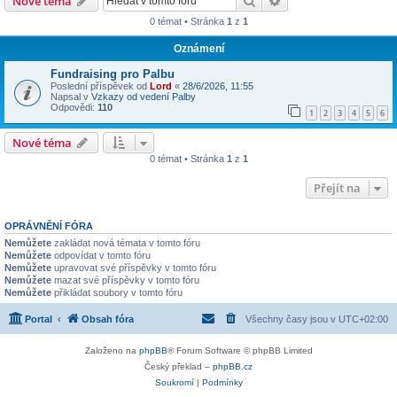
Hledat
Pokročilé hledání
Nové téma
0 témat • Stránka
1
z
1
Oznámení
Fundraising pro Palbu
Poslední příspěvek od
Lord
«
28/6/2026, 11:55
Napsal v
Vzkazy od vedení Palby
Odpovědi:
110
1
2
3
4
5
6
Nové téma
0 témat • Stránka
1
z
1
Přejít na
OPRÁVNĚNÍ FÓRA
Nemůžete
zakládat nová témata v tomto fóru
Nemůžete
odpovídat v tomto fóru
Nemůžete
upravovat své příspěvky v tomto fóru
Nemůžete
mazat své příspěvky v tomto fóru
Nemůžete
přikládat soubory v tomto fóru
Portal
Obsah fóra
Všechny časy jsou v
UTC+02:00
Založeno na
phpBB
® Forum Software © phpBB Limited
Český překlad –
phpBB.cz
Soukromí
|
Podmínky