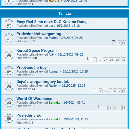
Poslední příspěvek od
Hans S.
«
20/9/2015, 16:40
Odpovědi:
4
Témata
Easy Red 2 má nové DLC Krev na Dunaji
Poslední příspěvek od
bat
«
16/7/2026, 13:18
Profesionální wargaming
Poslední příspěvek od
Marbo
«
3/5/2026, 07:25
Odpovědi:
32
1
2
Kerbal Space Program
Poslední příspěvek od
Alfik
«
31/12/2025, 09:52
Odpovědi:
590
1
27
28
29
30
…
Předvánoční tipy
Poslední příspěvek od
Ataman
«
16/12/2025, 18:25
Odpovědi:
5
Dejvův wargamingový koutek
Poslední příspěvek od
Raiden
«
15/2/2025, 13:23
Odpovědi:
141
1
5
6
7
8
…
World Of Warplanes
Poslední příspěvek od
Zemakt
«
1/9/2024, 08:41
Odpovědi:
92
1
2
3
4
5
Poslední vlak
Poslední příspěvek od
Zemakt
«
13/10/2023, 11:19
Odpovědi:
6