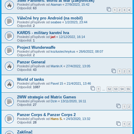
Steel Panthers: World at War (zákysníček)
Poslední příspěvek od
Ataman
«
27/9/2023, 15:42
Odpovědi:
63
1
2
3
4
Válečné hry pro Android (na mobil)
Poslední příspěvek od
seabee
«
1/2/2023, 23:44
Odpovědi:
2
KARDS - military karetní hra
Poslední příspěvek od
jarl
«
12/12/2022, 16:14
Odpovědi:
1
Project Wunderwaffe
Poslední příspěvek od
kozlustechnykus
«
26/6/2022, 08:07
Odpovědi:
2
Panzer General
Poslední příspěvek od
Martin.K
«
27/4/2022, 13:05
Odpovědi:
43
1
2
3
World of tanks
Poslední příspěvek od
Pavel 15
«
21/4/2021, 13:46
Odpovědi:
1087
1
52
53
54
55
…
2WW strategie od Matrix Games
Poslední příspěvek od
Dzin
«
13/11/2020, 16:11
Odpovědi:
27
1
2
Panzer Corps & Panzer Corps 2
Poslední příspěvek od
Hans S.
«
24/3/2020, 13:32
Odpovědi:
28
1
2
Zaklínač