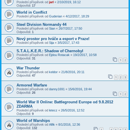
Poslední příspěvek od
jarl
«
2/10/2019, 16:12
Odpovědi:
17
World in Conflict
Poslední příspěvek od
Guderian
«
4/12/2017, 18:29
Steel Division Normandy 44
Poslední příspěvek od
Sian
«
26/7/2017, 17:50
Odpovědi:
1
Nový prostor pro hráče a esport v Praze!
Poslední příspěvek od
Sija
«
3/5/2017, 17:43
S.T.A.L.K.E.R.: Shadow of Chernobyl
Poslední příspěvek od
Ejdou Rotacak
«
19/2/2017, 10:58
Odpovědi:
31
1
2
War Thunder
Poslední příspěvek od
keldor
«
21/8/2016, 20:11
Odpovědi:
47
1
2
3
Armored Warfare
Poslední příspěvek od
danny1691
«
15/6/2016, 19:44
Odpovědi:
26
1
2
World War II Online: Battleground Europe od 9.8.2012
ZDARMA
Poslední příspěvek od
letecz
«
26/5/2016, 12:52
Odpovědi:
9
World of Warships
Poslední příspěvek od
Alfik
«
8/1/2016, 12:36
Odpovědi:
132
1
4
5
6
7