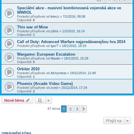
…
Speciální akce - masivní kombinovaná vojenská akce ve
WWIIOL
Poslední příspěvek od
letecz
«
7/1/2016, 08:08
Odpovědi:
6
This war of Mine
Poslední příspěvek od
p3tris
«
1/2/2015, 16:14
Odpovědi:
1
Call of Duty: Advanced Warfare najpredávanejšou hra 2014
Poslední příspěvek od
IgorT
«
18/1/2015, 19:19
Wargame: European Escalation
Poslední příspěvek od
Mauler
«
18/1/2015, 15:29
Odpovědi:
5
Orbiter 2010
Poslední příspěvek od
Alchymista
«
19/11/2014, 12:48
Odpovědi:
1
Phoenix (Arcade Video Game)
Poslední příspěvek od
zved
«
15/11/2014, 17:24
Odpovědi:
2
Nové téma
1
2
3
Další
87 témat
Přejít na
OPRÁVNĚNÍ FÓRA