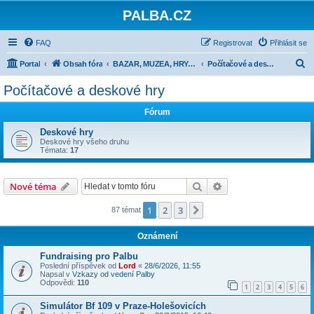
PALBA.CZ
FAQ
Registrovat
Přihlásit se
H
Portal
Obsah fóra
BAZAR, MUZEA, HRY, MODELAŘINA
Počítačové a deskové hry
l
Počítačové a deskové hry
e
Fórum
d
a
Deskové hry
Deskové hry všeho druhu
t
Témata:
17
Hledat
Pokročilé hledání
Nové téma
1
2
3
Další
87 témat
Oznámení
Fundraising pro Palbu
Poslední příspěvek od
Lord
«
28/6/2026, 11:55
Napsal v
Vzkazy od vedení Palby
Odpovědi:
110
1
2
3
4
5
6
Simulátor Bf 109 v Praze-Holešovicích