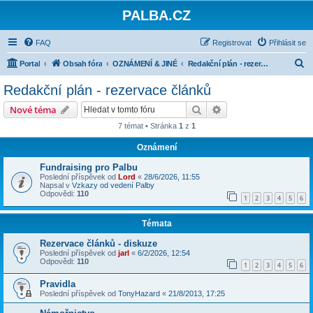
PALBA.CZ
FAQ
Registrovat
Přihlásit se
H
Portal
Obsah fóra
OZNÁMENÍ & JINÉ
Redakční plán - rezervace článků
l
Redakční plán - rezervace článků
e
Hledat
Pokročilé hledání
Nové téma
d
7 témat • Stránka
1
z
1
a
Oznámení
t
Fundraising pro Palbu
Poslední příspěvek od
Lord
«
28/6/2026, 11:55
Napsal v
Vzkazy od vedení Palby
Odpovědi:
110
1
2
3
4
5
6
Témata
Rezervace článků - diskuze
Poslední příspěvek od
jarl
«
6/2/2026, 12:54
Odpovědi:
110
1
2
3
4
5
6
Pravidla
Poslední příspěvek od
TonyHazard
«
21/8/2013, 17:25