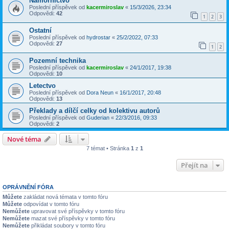
Námořnictvo
Poslední příspěvek od
kacermiroslav
«
15/3/2026, 23:34
Odpovědi:
42
1
2
3
Ostatní
Poslední příspěvek od
hydrostar
«
25/2/2022, 07:33
Odpovědi:
27
1
2
Pozemní technika
Poslední příspěvek od
kacermiroslav
«
24/1/2017, 19:38
Odpovědi:
10
Letectvo
Poslední příspěvek od
Dora Neun
«
16/1/2017, 20:48
Odpovědi:
13
Překlady a dílčí celky od kolektivu autorů
Poslední příspěvek od
Guderian
«
22/3/2016, 09:33
Odpovědi:
2
Nové téma
7 témat • Stránka
1
z
1
Přejít na
OPRÁVNĚNÍ FÓRA
Můžete
zakládat nová témata v tomto fóru
Můžete
odpovídat v tomto fóru
Nemůžete
upravovat své příspěvky v tomto fóru
Nemůžete
mazat své příspěvky v tomto fóru
Nemůžete
přikládat soubory v tomto fóru