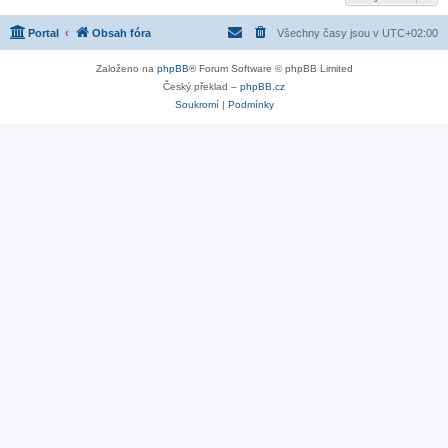
Portal
Obsah fóra
Všechny časy jsou v
UTC+02:00
Založeno na
phpBB
® Forum Software © phpBB Limited
Český překlad –
phpBB.cz
Soukromí
|
Podmínky