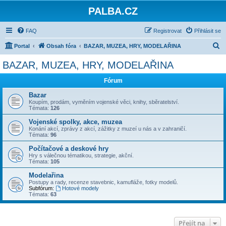
PALBA.CZ
FAQ
Registrovat
Přihlásit se
H
Portal
Obsah fóra
BAZAR, MUZEA, HRY, MODELAŘINA
l
BAZAR, MUZEA, HRY, MODELAŘINA
e
Fórum
d
a
Bazar
Koupím, prodám, vyměním vojenské věci, knihy, sběratelství.
t
Témata:
126
Vojenské spolky, akce, muzea
Konání akcí, zprávy z akcí, zážitky z muzeí u nás a v zahraničí.
Témata:
96
Počítačové a deskové hry
Hry s válečnou tématikou, strategie, akční.
Témata:
105
Modelařina
Postupy a rady, recenze stavebnic, kamufláže, fotky modelů.
Subfórum:
Hotové modely
Témata:
63
Přejít na