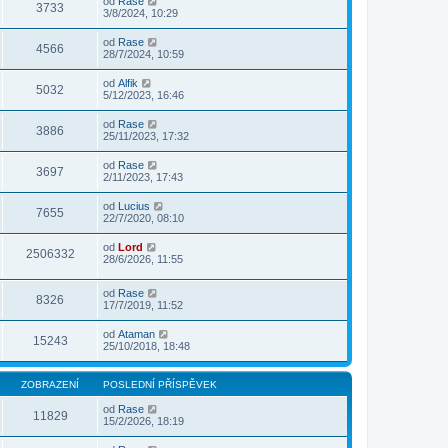
od
Rase
3733
3/8/2024, 10:29
od
Rase
4566
28/7/2024, 10:59
od
Alfik
5032
5/12/2023, 16:46
od
Rase
3886
25/11/2023, 17:32
od
Rase
3697
2/11/2023, 17:43
od
Lucius
7655
22/7/2020, 08:10
od
Lord
2506332
28/6/2026, 11:55
od
Rase
8326
17/7/2019, 11:52
od
Ataman
15243
25/10/2018, 18:48
ZOBRAZENÍ
POSLEDNÍ PŘÍSPĚVEK
od
Rase
11829
15/2/2026, 18:19