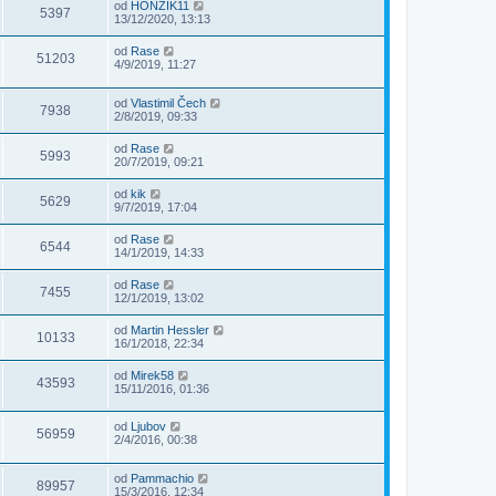
od
HONZIK11
5397
13/12/2020, 13:13
od
Rase
51203
4/9/2019, 11:27
od
Vlastimil Čech
7938
2/8/2019, 09:33
od
Rase
5993
20/7/2019, 09:21
od
kik
5629
9/7/2019, 17:04
od
Rase
6544
14/1/2019, 14:33
od
Rase
7455
12/1/2019, 13:02
od
Martin Hessler
10133
16/1/2018, 22:34
od
Mirek58
43593
15/11/2016, 01:36
od
Ljubov
56959
2/4/2016, 00:38
od
Pammachio
89957
15/3/2016, 12:34