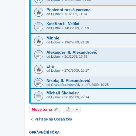
Poslední ruská carevna
od
Ljubov
»
7/1/2009, 11:14
Kateřina II. Veliká
od
Ljubov
»
14/3/2009, 19:59
Minnie
od
Ljubov
»
13/2/2009, 21:26
Alexander III. Alexandrovič
od
Ljubov
»
2/1/2009, 16:59
Ella
od
Ljubov
»
17/1/2009, 16:17
Nikolaj II. Alexandrovič
od
Grand Duchess Ally
»
14/4/2009, 10:25
Michail Skobelev
od
Ljubov
»
3/10/2009, 22:14
Nové téma
Vrátit se na Obsah fóra
OPRÁVNĚNÍ FÓRA