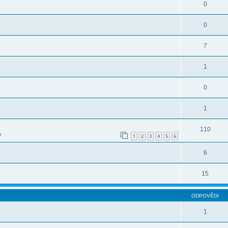
0
0
7
1
0
1
110
y
1
2
3
4
5
6
6
15
ODPOVĚDI
1