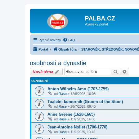
PALBA.CZ
Vojenský portál
Rychlé odkazy
FAQ
Portal
Obsah fóra
STAROVĚK, STŘEDOVĚK, NOVOVĚ
osobnosti a dynastie
Hledat
Pokroč
Nové téma
OZNÁMENÍ
Anton Wilhelm Amo (1703-1759)
od
Rase
»
12/8/2025, 10:08
Toaletní komorník (Groom of the Stool)
od
Rase
»
26/7/2025, 09:40
Anne Greene (1628-1665)
od
Rase
»
11/7/2025, 14:06
Jean-Antoine Nollet (1700-1770)
od
Rase
»
11/1/2025, 10:46