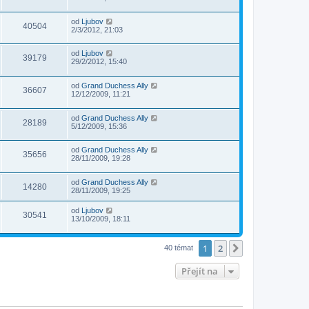
od
Ljubov
40504
2/3/2012, 21:03
od
Ljubov
39179
29/2/2012, 15:40
od
Grand Duchess Ally
36607
12/12/2009, 11:21
od
Grand Duchess Ally
28189
5/12/2009, 15:36
od
Grand Duchess Ally
35656
28/11/2009, 19:28
od
Grand Duchess Ally
14280
28/11/2009, 19:25
od
Ljubov
30541
13/10/2009, 18:11
1
2
Další
40 témat
Přejít na