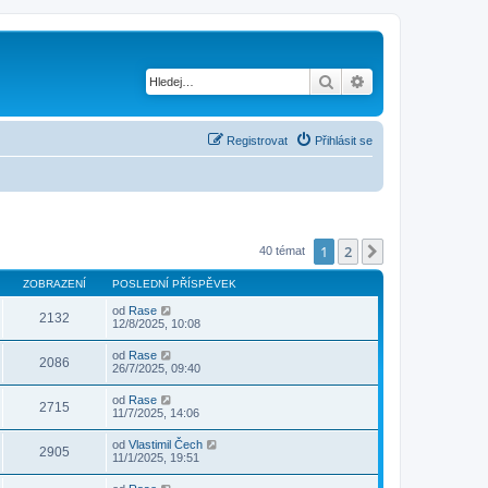
Hledat
Pokročilé hledání
Registrovat
Přihlásit se
1
2
Další
40 témat
ZOBRAZENÍ
POSLEDNÍ PŘÍSPĚVEK
od
Rase
2132
12/8/2025, 10:08
od
Rase
2086
26/7/2025, 09:40
od
Rase
2715
11/7/2025, 14:06
od
Vlastimil Čech
2905
11/1/2025, 19:51