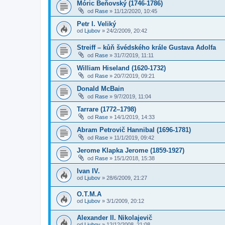
Móric Beňovský (1746-1786)
od
Rase
»
11/12/2020, 10:45
Petr I. Veliký
od
Ljubov
»
24/2/2009, 20:42
Streiff – kůň švédského krále Gustava Adolfa
od
Rase
»
31/7/2019, 11:11
William Hiseland (1620-1732)
od
Rase
»
20/7/2019, 09:21
Donald McBain
od
Rase
»
9/7/2019, 11:04
Tarrare (1772–1798)
od
Rase
»
14/1/2019, 14:33
Abram Petrovič Hannibal (1696-1781)
od
Rase
»
11/1/2019, 09:42
Jerome Klapka Jerome (1859-1927)
od
Rase
»
15/1/2018, 15:38
Ivan IV.
od
Ljubov
»
28/6/2009, 21:27
O.T.M.A
od
Ljubov
»
3/1/2009, 20:12
Alexander II. Nikolajevič
od
Ljubov
»
12/12/2008, 21:08