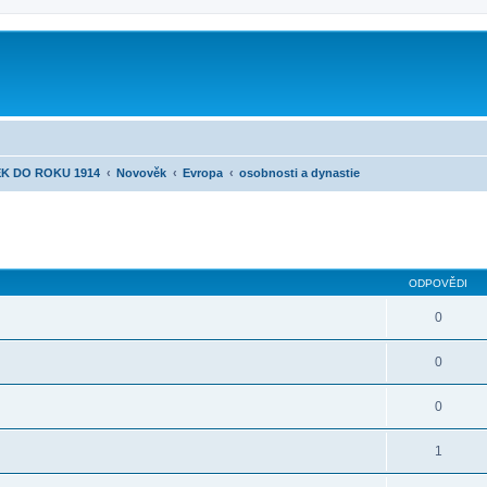
K DO ROKU 1914
Novověk
Evropa
osobnosti a dynastie
ilé hledání
ODPOVĚDI
0
0
0
1