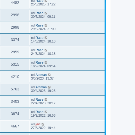
od
Rase
4482
25/3/2025, 17:22
od
Rase
2998
30/6/2024, 09:11
od
Rase
2998
29/5/2024, 21:00
od
Rase
3374
14/5/2024, 18:10
od
Rase
2959
24/3/2024, 10:18
od
Rase
5315
18/2/2024, 09:54
od
Ataman
4210
3/6/2023, 13:37
od
Ataman
5763
30/4/2023, 19:23
od
Rase
3403
22/4/2023, 20:17
od
Rase
3874
19/9/2022, 16:53
od
jarl
4667
27/3/2022, 19:44