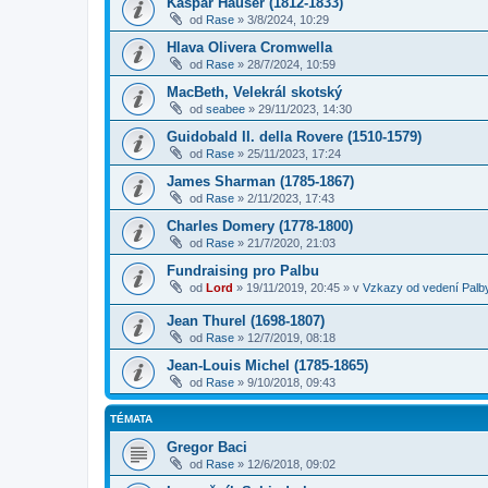
Kaspar Hauser (1812-1833)
od
Rase
»
3/8/2024, 10:29
Hlava Olivera Cromwella
od
Rase
»
28/7/2024, 10:59
MacBeth, Velekrál skotský
od
seabee
»
29/11/2023, 14:30
Guidobald II. della Rovere (1510-1579)
od
Rase
»
25/11/2023, 17:24
James Sharman (1785-1867)
od
Rase
»
2/11/2023, 17:43
Charles Domery (1778-1800)
od
Rase
»
21/7/2020, 21:03
Fundraising pro Palbu
od
Lord
»
19/11/2019, 20:45
» v
Vzkazy od vedení Palb
Jean Thurel (1698-1807)
od
Rase
»
12/7/2019, 08:18
Jean-Louis Michel (1785-1865)
od
Rase
»
9/10/2018, 09:43
TÉMATA
Gregor Baci
od
Rase
»
12/6/2018, 09:02