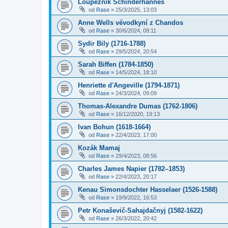
Loupežník Schinderhannes
od
Rase
»
25/3/2025, 13:03
Anne Wells vévodkyní z Chandos
od
Rase
»
30/6/2024, 09:11
Sydir Bily (1716-1788)
od
Rase
»
29/5/2024, 20:54
Sarah Biffen (1784-1850)
od
Rase
»
14/5/2024, 18:10
Henriette d'Angeville (1794-1871)
od
Rase
»
24/3/2024, 09:09
Thomas-Alexandre Dumas (1762-1806)
od
Rase
»
16/12/2020, 19:13
Ivan Bohun (1618-1664)
od
Rase
»
22/4/2023, 17:00
Kozák Mamaj
od
Rase
»
29/4/2023, 08:56
Charles James Napier (1782–1853)
od
Rase
»
22/4/2023, 20:17
Kenau Simonsdochter Hasselaer (1526-1588)
od
Rase
»
19/9/2022, 16:53
Petr Konaševič-Sahajdačnyj (1582-1622)
od
Rase
»
26/3/2022, 20:42