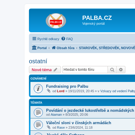
PALBA.CZ
Vojenský portál
Rychlé odkazy
FAQ
Portal
Obsah fóra
STAROVĚK, STŘEDOVĚK, NOVOVĚ
ostatní
Hledat
Pokroč
Nové téma
OZNÁMENÍ
Fundraising pro Palbu
od
Lord
»
19/11/2019, 20:45
» v
Vzkazy od vedení Palb
TÉMATA
Povídání o jezdecké lukostřelbě a nomádských 
od
Ataman
»
8/3/2025, 20:06
Váleční sloni v čínských armádách
od
Rase
»
23/6/2024, 11:18