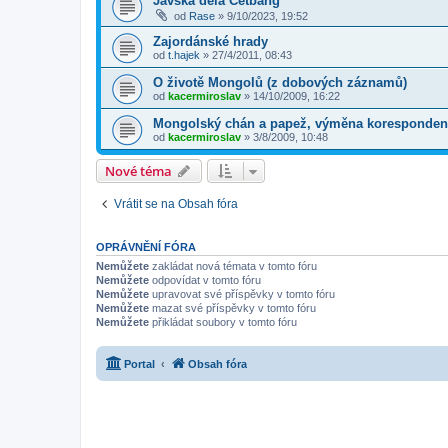
Jávská děla Cetbang
od
Rase
»
9/10/2023, 19:52
Zajordánské hrady
od
t.hajek
»
27/4/2011, 08:43
O životě Mongolů (z dobových záznamů)
od
kacermiroslav
»
14/10/2009, 16:22
Mongolský chán a papež, výměna korespondence
od
kacermiroslav
»
3/8/2009, 10:48
Nové téma
Vrátit se na Obsah fóra
OPRÁVNĚNÍ FÓRA
Nemůžete
zakládat nová témata v tomto fóru
Nemůžete
odpovídat v tomto fóru
Nemůžete
upravovat své příspěvky v tomto fóru
Nemůžete
mazat své příspěvky v tomto fóru
Nemůžete
přikládat soubory v tomto fóru
Portal
Obsah fóra