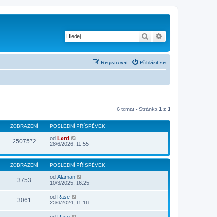
Hledat
Pokročilé hledání
Registrovat
Přihlásit se
6 témat • Stránka
1
z
1
ZOBRAZENÍ
POSLEDNÍ PŘÍSPĚVEK
od
Lord
2507572
28/6/2026, 11:55
ZOBRAZENÍ
POSLEDNÍ PŘÍSPĚVEK
od
Ataman
3753
10/3/2025, 16:25
od
Rase
3061
23/6/2024, 11:18
od
Rase