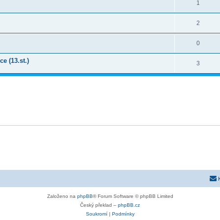
1
2
0
 (13.st.)
3
Založeno na
phpBB
® Forum Software © phpBB Limited
Český překlad –
phpBB.cz
Soukromí
|
Podmínky