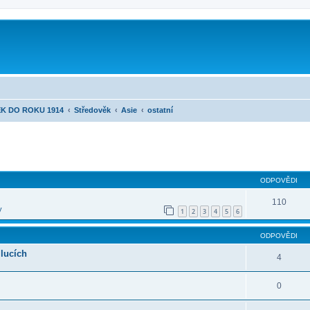
K DO ROKU 1914
Středověk
Asie
ostatní
ilé hledání
ODPOVĚDI
110
y
1
2
3
4
5
6
ODPOVĚDI
lucích
4
0