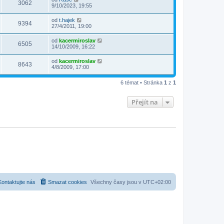
3062
9/10/2023, 19:55
od
t.hajek
9394
27/4/2011, 19:00
od
kacermiroslav
6505
14/10/2009, 16:22
od
kacermiroslav
8643
4/8/2009, 17:00
6 témat • Stránka
1
z
1
Přejít na
Kontaktujte nás
Smazat cookies
Všechny časy jsou v
UTC+02:00