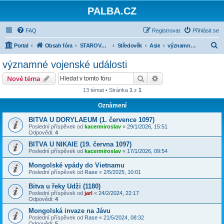
PALBA.CZ
FAQ
Registrovat
Přihlásit se
H
Portal
Obsah fóra
STAROVĚK, STŘEDOVĚK, NOVOVĚK DO ROKU 1914
Středověk
Asie
významné vojenské události
l
významné vojenské události
e
Hledat
Pokročilé hledání
Nové téma
d
13 témat • Stránka
1
z
1
a
Oznámení
t
BITVA U DORYLAEUM (1. července 1097)
Poslední příspěvek od
kacermiroslav
«
29/1/2026, 15:51
Odpovědi:
4
BITVA U NIKAIE (19. června 1097)
Poslední příspěvek od
kacermiroslav
«
17/1/2026, 09:54
Mongolské vpády do Vietnamu
Poslední příspěvek od
Rase
«
2/5/2025, 10:01
Bitva u řeky Udži (1180)
Poslední příspěvek od
jarl
«
24/2/2024, 22:17
Odpovědi:
4
Mongolská invaze na Jávu
Poslední příspěvek od
Rase
«
21/5/2024, 08:32
Odpovědi:
5