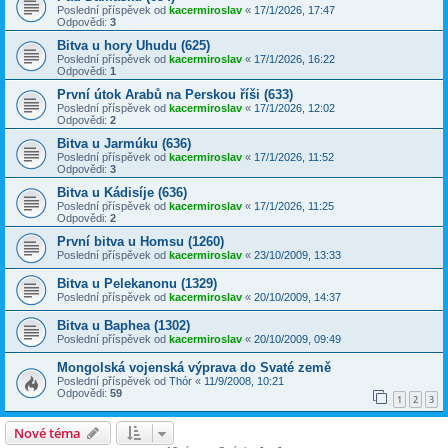
Poslední příspěvek od
kacermiroslav
«
17/1/2026, 17:47
Odpovědi:
3
Bitva u hory Uhudu (625)
Poslední příspěvek od
kacermiroslav
«
17/1/2026, 16:22
Odpovědi:
1
První útok Arabů na Perskou říši (633)
Poslední příspěvek od
kacermiroslav
«
17/1/2026, 12:02
Odpovědi:
2
Bitva u Jarmúku (636)
Poslední příspěvek od
kacermiroslav
«
17/1/2026, 11:52
Odpovědi:
3
Bitva u Kádisíje (636)
Poslední příspěvek od
kacermiroslav
«
17/1/2026, 11:25
Odpovědi:
2
První bitva u Homsu (1260)
Poslední příspěvek od
kacermiroslav
«
23/10/2009, 13:33
Bitva u Pelekanonu (1329)
Poslední příspěvek od
kacermiroslav
«
20/10/2009, 14:37
Bitva u Baphea (1302)
Poslední příspěvek od
kacermiroslav
«
20/10/2009, 09:49
Mongolská vojenská výprava do Svaté země
Poslední příspěvek od
Thór
«
11/9/2008, 10:21
Odpovědi:
59
1
2
3
Nové téma