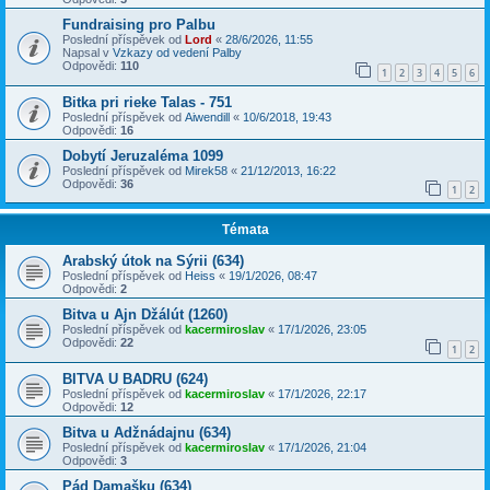
Fundraising pro Palbu
Poslední příspěvek od
Lord
«
28/6/2026, 11:55
Napsal v
Vzkazy od vedení Palby
Odpovědi:
110
1
2
3
4
5
6
Bitka pri rieke Talas - 751
Poslední příspěvek od
Aiwendill
«
10/6/2018, 19:43
Odpovědi:
16
Dobytí Jeruzaléma 1099
Poslední příspěvek od
Mirek58
«
21/12/2013, 16:22
Odpovědi:
36
1
2
Témata
Arabský útok na Sýrii (634)
Poslední příspěvek od
Heiss
«
19/1/2026, 08:47
Odpovědi:
2
Bitva u Ajn Džálút (1260)
Poslední příspěvek od
kacermiroslav
«
17/1/2026, 23:05
Odpovědi:
22
1
2
BITVA U BADRU (624)
Poslední příspěvek od
kacermiroslav
«
17/1/2026, 22:17
Odpovědi:
12
Bitva u Adžnádajnu (634)
Poslední příspěvek od
kacermiroslav
«
17/1/2026, 21:04
Odpovědi:
3
Pád Damašku (634)