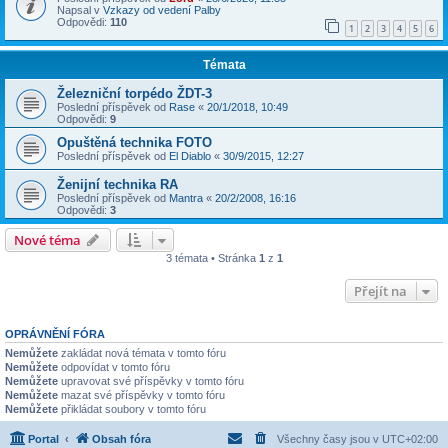
Napsal v
Vzkazy od vedení Palby
Odpovědi:
110
1
2
3
4
5
6
Témata
Železniční torpédo ŽDT-3
Poslední příspěvek od
Rase
«
20/1/2018, 10:49
Odpovědi:
9
Opuštěná technika FOTO
Poslední příspěvek od
El Diablo
«
30/9/2015, 12:27
Ženijní technika RA
Poslední příspěvek od
Mantra
«
20/2/2008, 16:16
Odpovědi:
3
Nové téma
3 témata • Stránka
1
z
1
Přejít na
OPRÁVNĚNÍ FÓRA
Nemůžete
zakládat nová témata v tomto fóru
Nemůžete
odpovídat v tomto fóru
Nemůžete
upravovat své příspěvky v tomto fóru
Nemůžete
mazat své příspěvky v tomto fóru
Nemůžete
přikládat soubory v tomto fóru
Portal
Obsah fóra
Všechny časy jsou v
UTC+02:00