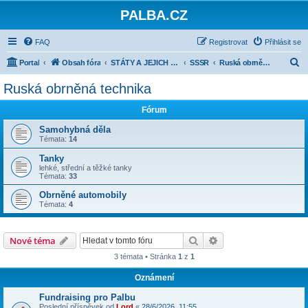
PALBA.CZ
FAQ
Registrovat
Přihlásit se
H
Portal
Obsah fóra
STÁTY A JEJICH ARMÁDY 1918-1945
SSSR
Ruská obrněná technika
l
Ruská obrněná technika
e
Fórum
d
a
Samohybná děla
Témata:
14
t
Tanky
lehké, střední a těžké tanky
Témata:
33
Obrněné automobily
Témata:
4
Hledat
Pokročilé hledání
Nové téma
3 témata • Stránka
1
z
1
Oznámení
Fundraising pro Palbu
Poslední příspěvek od
Lord
«
28/6/2026, 11:55