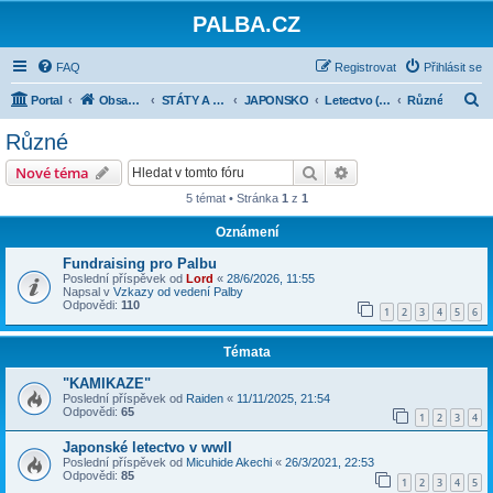
PALBA.CZ
FAQ
Registrovat
Přihlásit se
H
Portal
Obsah fóra
STÁTY A JEJICH ARMÁDY 1918-1945
JAPONSKO
Letectvo (IJA, IJN)
Různé
l
Různé
e
Hledat
Pokročilé hledání
Nové téma
d
5 témat • Stránka
1
z
1
a
Oznámení
t
Fundraising pro Palbu
Poslední příspěvek od
Lord
«
28/6/2026, 11:55
Napsal v
Vzkazy od vedení Palby
Odpovědi:
110
1
2
3
4
5
6
Témata
"KAMIKAZE"
Poslední příspěvek od
Raiden
«
11/11/2025, 21:54
Odpovědi:
65
1
2
3
4
Japonské letectvo v wwII
Poslední příspěvek od
Micuhide Akechi
«
26/3/2021, 22:53
Odpovědi:
85
1
2
3
4
5