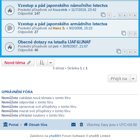
Vzestup a pád japonského námořního letectva
Poslední příspěvek od
Kouzelnik
«
11/7/2019, 23:42
Odpovědi:
147
1
5
6
7
8
…
Vzestup a pád japonského armádního letectva
Poslední příspěvek od
Hans S.
«
9/2/2008, 15:22
Odpovědi:
27
1
2
Obecné dotazy na letadla IJAF&IJNAF
Poslední příspěvek od
petr
«
30/9/2007, 21:07
Odpovědi:
40
1
2
3
Nové téma
5 témat • Stránka
1
z
1
Přejít na
OPRÁVNĚNÍ FÓRA
Nemůžete
zakládat nová témata v tomto fóru
Nemůžete
odpovídat v tomto fóru
Nemůžete
upravovat své příspěvky v tomto fóru
Nemůžete
mazat své příspěvky v tomto fóru
Nemůžete
přikládat soubory v tomto fóru
Portal
Obsah fóra
Všechny časy jsou v
UTC+02:00
Založeno na
phpBB
® Forum Software © phpBB Limited