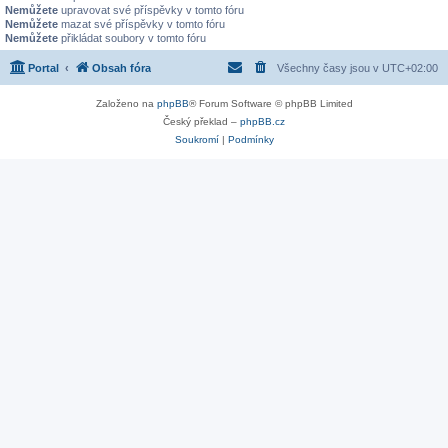
Nemůžete
upravovat své příspěvky v tomto fóru
Nemůžete
mazat své příspěvky v tomto fóru
Nemůžete
přikládat soubory v tomto fóru
Portal
Obsah fóra
Všechny časy jsou v
UTC+02:00
Založeno na
phpBB
® Forum Software © phpBB Limited
Český překlad –
phpBB.cz
Soukromí
|
Podmínky