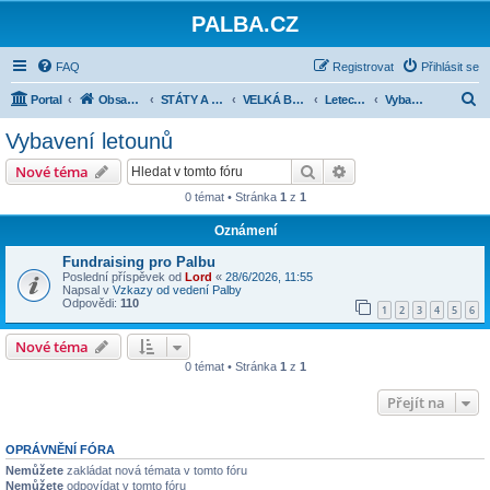
PALBA.CZ
FAQ
Registrovat
Přihlásit se
H
Portal
Obsah fóra
STÁTY A JEJICH ARMÁDY 1918-1945
VELKÁ BRITÁNIE
Letectvo (RAF, FAA)
Vybavení letounů
l
Vybavení letounů
e
Hledat
Pokročilé hledání
Nové téma
d
0 témat • Stránka
1
z
1
a
Oznámení
t
Fundraising pro Palbu
Poslední příspěvek od
Lord
«
28/6/2026, 11:55
Napsal v
Vzkazy od vedení Palby
Odpovědi:
110
1
2
3
4
5
6
Nové téma
0 témat • Stránka
1
z
1
Přejít na
OPRÁVNĚNÍ FÓRA
Nemůžete
zakládat nová témata v tomto fóru
Nemůžete
odpovídat v tomto fóru