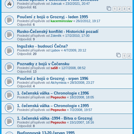
Poslední příspěvek od
Julesak
«
23/2/2021, 20:47
Odpovědi:
61
1
2
3
4
Poučení z bojů o Groznyj - leden 1995
Poslední příspěvek od
kacermiroslav
«
26/2/2012, 19:17
Odpovědi:
6
Rusko-Čečenský konflikt - Historické pozadí
Poslední příspěvek od
Zdeněk
«
17/2/2010, 17:00
Odpovědi:
9
Ingužsko - budoucí Čečna?
Poslední příspěvek od
Ljubov
«
4/7/2009, 20:12
Odpovědi:
20
1
2
Poznatky z bojů v Čečensku
Poslední příspěvek od
sa58
«
12/7/2008, 08:52
Odpovědi:
13
Poučení z bojů o Groznyj - srpen 1996
Poslední příspěvek od
Alchymista
«
28/3/2008, 23:27
Odpovědi:
4
1. čečenská válka – Chronologie r.1996
Poslední příspěvek od
Pegeucko
«
18/2/2008, 18:05
1. čečenská válka – Chronologie r.1995
Poslední příspěvek od
Pegeucko
«
7/2/2008, 19:57
1. čečenská válka -1994 - Bitva o Groznyj
Poslední příspěvek od
Pegeucko
«
15/1/2007, 18:16
Odpovědi:
8
Buďonnovsk 13-20.červen 1995