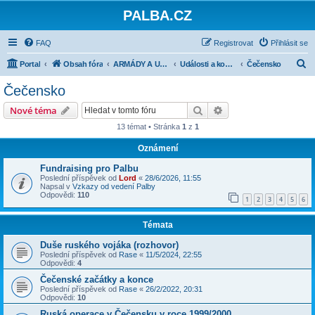
PALBA.CZ
FAQ
Registrovat
Přihlásit se
H
Portal
Obsah fóra
ARMÁDY A UDÁLOSTI PO ROCE 1945
Události a konflikty po roce 1945
Čečensko
l
Čečensko
e
Hledat
Pokročilé hledání
Nové téma
d
13 témat • Stránka
1
z
1
a
Oznámení
t
Fundraising pro Palbu
Poslední příspěvek od
Lord
«
28/6/2026, 11:55
Napsal v
Vzkazy od vedení Palby
Odpovědi:
110
1
2
3
4
5
6
Témata
Duše ruského vojáka (rozhovor)
Poslední příspěvek od
Rase
«
11/5/2024, 22:55
Odpovědi:
4
Čečenské začátky a konce
Poslední příspěvek od
Rase
«
26/2/2022, 20:31
Odpovědi:
10
Ruská operace v Čečensku v roce 1999/2000