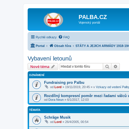
PALBA.CZ
Vojenský portál
Rychlé odkazy
FAQ
Portal
Obsah fóra
STÁTY A JEJICH ARMÁDY 1918-19
Vybavení letounů
Hledat
Pokroč
Nové téma
OZNÁMENÍ
Fundraising pro Palbu
od
Lord
»
19/11/2019, 20:45
» v
Vzkazy od vedení Palb
Rozdílný kompresní poměr mezi řadami válců 
od
Dora Neun
»
6/1/2017, 12:03
TÉMATA
Schräge Musik
od
Lord
»
26/4/2005, 00:54