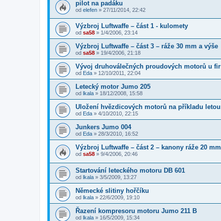
pilot na padáku
od
elefen
»
27/11/2014, 22:42
Výzbroj Luftwaffe – část 1 - kulomety
od
sa58
»
1/4/2006, 23:14
Výzbroj Luftwaffe – část 3 – ráže 30 mm a výše
od
sa58
»
19/4/2006, 21:18
Vývoj druhoválečných proudových motorů u fi
od
Eda
»
12/10/2011, 22:04
Letecký motor Jumo 205
od
lkala
»
18/12/2008, 15:58
Uložení hvězdicových motorů na příkladu leto
od
Eda
»
4/10/2010, 22:15
Junkers Jumo 004
od
Eda
»
28/3/2010, 16:52
Výzbroj Luftwaffe – část 2 – kanony ráže 20 mm
od
sa58
»
9/4/2006, 20:46
Startování leteckého motoru DB 601
od
lkala
»
3/5/2009, 13:27
Německé slitiny hořčíku
od
lkala
»
22/6/2009, 19:10
Řazení kompresoru motoru Jumo 211 B
od
lkala
»
16/5/2009, 15:34