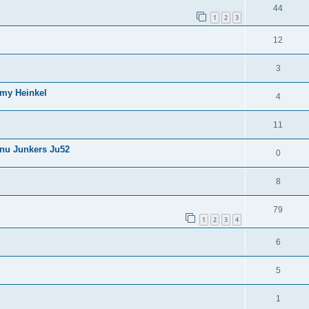
44
1
2
3
12
3
rmy Heinkel
4
11
unu Junkers Ju52
0
8
79
1
2
3
4
6
5
1