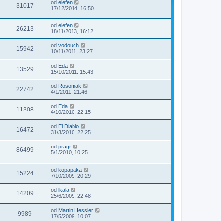
od
elefen
31017
17/12/2014, 16:50
od
elefen
26213
18/11/2013, 16:12
od
vodouch
15942
10/11/2011, 23:27
od
Eda
13529
15/10/2011, 15:43
od
Rosomak
22742
4/1/2011, 21:46
od
Eda
11308
4/10/2010, 22:15
od
El Diablo
16472
31/3/2010, 22:25
od
pragr
86499
5/1/2010, 10:25
od
kopapaka
15224
7/10/2009, 20:29
od
lkala
14209
25/6/2009, 22:48
od
Martin Hessler
9989
17/5/2009, 10:07