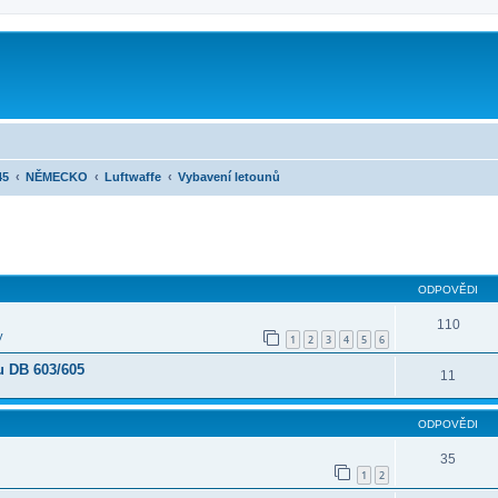
45
NĚMECKO
Luftwaffe
Vybavení letounů
ilé hledání
ODPOVĚDI
110
y
1
2
3
4
5
6
u DB 603/605
11
ODPOVĚDI
35
1
2