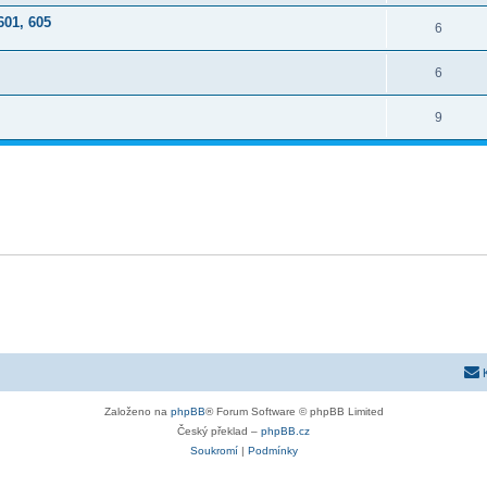
601, 605
6
6
9
Založeno na
phpBB
® Forum Software © phpBB Limited
Český překlad –
phpBB.cz
Soukromí
|
Podmínky