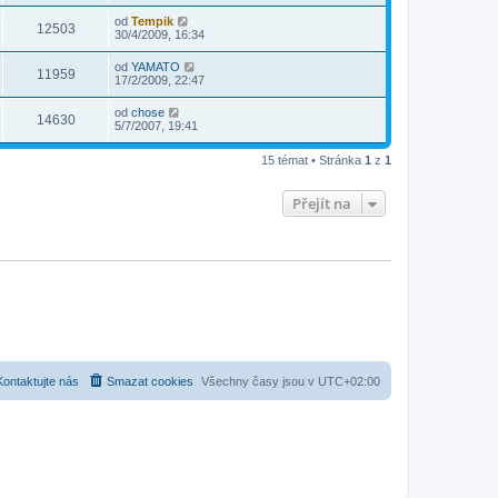
od
Tempik
12503
30/4/2009, 16:34
od
YAMATO
11959
17/2/2009, 22:47
od
chose
14630
5/7/2007, 19:41
15 témat • Stránka
1
z
1
Přejít na
Kontaktujte nás
Smazat cookies
Všechny časy jsou v
UTC+02:00