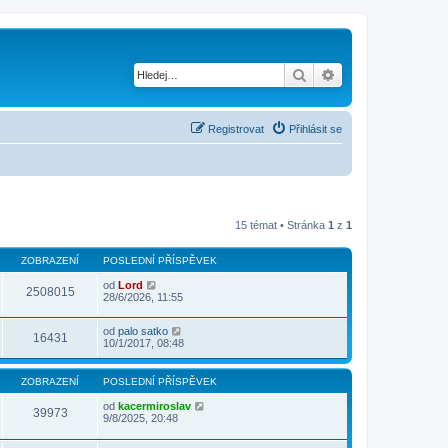
Hledat
Pokročilé hledání
Registrovat
Přihlásit se
15 témat • Stránka
1
z
1
ZOBRAZENÍ
POSLEDNÍ PŘÍSPĚVEK
od
Lord
2508015
28/6/2026, 11:55
od
palo satko
16431
10/1/2017, 08:48
ZOBRAZENÍ
POSLEDNÍ PŘÍSPĚVEK
od
kacermiroslav
39973
9/8/2025, 20:48