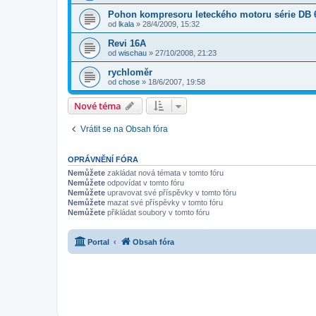
Pohon kompresoru leteckého motoru série DB 
od
lkala
»
28/4/2009, 15:32
Revi 16A
od
wischau
»
27/10/2008, 21:23
rychloměr
od
chose
»
18/6/2007, 19:58
Nové téma
Vrátit se na Obsah fóra
OPRÁVNĚNÍ FÓRA
Nemůžete
zakládat nová témata v tomto fóru
Nemůžete
odpovídat v tomto fóru
Nemůžete
upravovat své příspěvky v tomto fóru
Nemůžete
mazat své příspěvky v tomto fóru
Nemůžete
přikládat soubory v tomto fóru
Portal
Obsah fóra