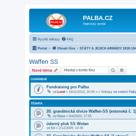
PALBA.CZ
Vojenský portál
Rychlé odkazy
FAQ
Portal
Obsah fóra
STÁTY A JEJICH ARMÁDY 1918-19
Waffen SS
Hledat
Pokroč
Nové téma
OZNÁMENÍ
Fundraising pro Palbu
od
Lord
»
19/11/2019, 20:45
» v
Vzkazy od vedení Palb
TÉMATA
20. granátnická divize Waffen-SS (estonská č. 1
od
Rase
»
9/4/2020, 17:55
úderný pluk SS Wotan
od
Ed
»
2/12/2009, 10:35