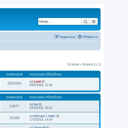
Hledat
Pokročilé hledání
Registrovat
Přihlásit se
15 témat • Stránka
1
z
1
ZOBRAZENÍ
POSLEDNÍ PŘÍSPĚVEK
od
Lord
2505354
28/6/2026, 11:55
ZOBRAZENÍ
POSLEDNÍ PŘÍSPĚVEK
od
bat
13077
29/4/2020, 20:11
od
Michael J. Adler
25389
17/2/2019, 14:54
od
Aiwendill