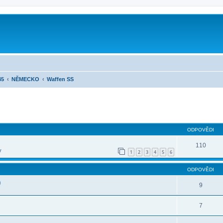
45
NĚMECKO
Waffen SS
ilé hledání
ODPOVĚDI
110
y
1
2
3
4
5
6
ODPOVĚDI
)
9
7