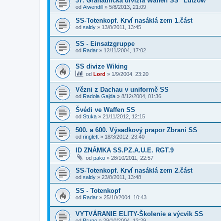
37. Granátnicka divízia Waffen SS "Lutzow"
od
Aiwendill
»
5/8/2013, 21:09
SS-Totenkopf. Krví nasáklá zem 1.část
od
saldy
»
13/8/2011, 13:45
SS - Einsatzgruppe
od
Radar
»
12/11/2004, 17:02
SS divize Wiking
od
Lord
»
1/9/2004, 23:20
Vězni z Dachau v uniformě SS
od
Radola Gajda
»
8/12/2004, 01:36
Švédi ve Waffen SS
od
Stuka
»
21/11/2012, 12:15
500. a 600. Výsadkový prapor Zbraní SS
od
ringlett
»
18/3/2012, 23:40
ID ZNÁMKA SS.PZ.A.U.E. RGT.9
od
pako
»
28/10/2011, 22:57
SS-Totenkopf. Krví nasáklá zem 2.část
od
saldy
»
23/8/2011, 13:48
SS - Totenkopf
od
Radar
»
25/10/2004, 10:43
VYTVÁRANIE ELITY-Školenie a výcvik SS
od
Bruno
»
29/10/2004, 13:29