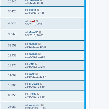
15940
7/8/2013, 18:45
od
josefg
36420
11/5/2013, 07:55
od
Lord
39948
9/5/2013, 22:35
od
Mirek58
98969
9/5/2013, 16:06
od
badaxe
33558
16/12/2012, 10:33
od
badaxe
12933
3/12/2012, 19:58
od
Dzin
13975
19/3/2012, 14:45
od
pako
11097
28/10/2011, 22:57
od
El Diablo
15800
23/8/2011, 14:59
od
Frolda
63850
17/6/2011, 13:19
od
kopapaka
26950
28/11/2009, 19:06