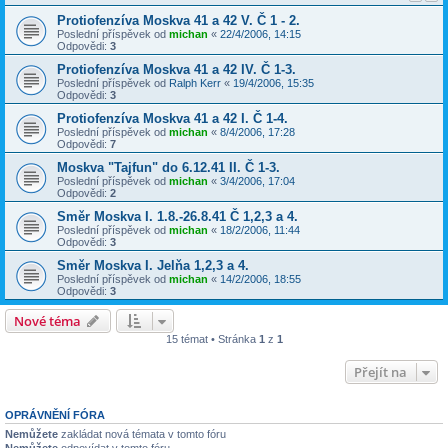
Protiofenzíva Moskva 41 a 42 V. Č 1 - 2.
Poslední příspěvek od
michan
«
22/4/2006, 14:15
Odpovědi:
3
Protiofenzíva Moskva 41 a 42 IV. Č 1-3.
Poslední příspěvek od
Ralph Kerr
«
19/4/2006, 15:35
Odpovědi:
3
Protiofenzíva Moskva 41 a 42 I. Č 1-4.
Poslední příspěvek od
michan
«
8/4/2006, 17:28
Odpovědi:
7
Moskva "Tajfun" do 6.12.41 II. Č 1-3.
Poslední příspěvek od
michan
«
3/4/2006, 17:04
Odpovědi:
2
Směr Moskva I. 1.8.-26.8.41 Č 1,2,3 a 4.
Poslední příspěvek od
michan
«
18/2/2006, 11:44
Odpovědi:
3
Směr Moskva I. Jelňa 1,2,3 a 4.
Poslední příspěvek od
michan
«
14/2/2006, 18:55
Odpovědi:
3
Nové téma
15 témat • Stránka
1
z
1
Přejít na
OPRÁVNĚNÍ FÓRA
Nemůžete
zakládat nová témata v tomto fóru
Nemůžete
odpovídat v tomto fóru