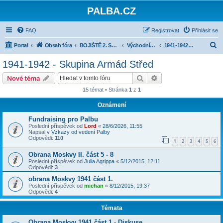
PALBA.CZ
FAQ
Registrovat
Přihlásit se
H
Portal
Obsah fóra
BOJIŠTĚ 2. SVĚTOVÉ VÁLKY
Východní fronta
1941-1942 - Skupina Armád Střed
l
1941-1942 - Skupina Armád Střed
e
Hledat
Pokročilé hledání
Nové téma
d
15 témat • Stránka
1
z
1
a
Oznámení
t
Fundraising pro Palbu
Poslední příspěvek od
Lord
«
28/6/2026, 11:55
Napsal v
Vzkazy od vedení Palby
Odpovědi:
110
1
2
3
4
5
6
Obrana Moskvy II. část 5 - 8
Poslední příspěvek od
Julia Agrippa
«
5/12/2015, 12:11
Odpovědi:
3
obrana Moskvy 1941 část 1.
Poslední příspěvek od
michan
«
8/12/2015, 19:37
Odpovědi:
4
Témata
Obrana Moskvy 1941 část 1 - Diskuse