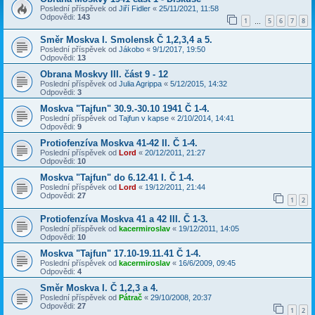
Poslední příspěvek od
Jiří Fidler
«
25/11/2021, 11:58
Odpovědi:
143
1
5
6
7
8
…
Směr Moskva I. Smolensk Č 1,2,3,4 a 5.
Poslední příspěvek od
Jákobo
«
9/1/2017, 19:50
Odpovědi:
13
Obrana Moskvy III. část 9 - 12
Poslední příspěvek od
Julia Agrippa
«
5/12/2015, 14:32
Odpovědi:
3
Moskva "Tajfun" 30.9.-30.10 1941 Č 1-4.
Poslední příspěvek od
Tajfun v kapse
«
2/10/2014, 14:41
Odpovědi:
9
Protiofenzíva Moskva 41-42 II. Č 1-4.
Poslední příspěvek od
Lord
«
20/12/2011, 21:27
Odpovědi:
10
Moskva "Tajfun" do 6.12.41 I. Č 1-4.
Poslední příspěvek od
Lord
«
19/12/2011, 21:44
Odpovědi:
27
1
2
Protiofenzíva Moskva 41 a 42 III. Č 1-3.
Poslední příspěvek od
kacermiroslav
«
19/12/2011, 14:05
Odpovědi:
10
Moskva "Tajfun" 17.10-19.11.41 Č 1-4.
Poslední příspěvek od
kacermiroslav
«
16/6/2009, 09:45
Odpovědi:
4
Směr Moskva I. Č 1,2,3 a 4.
Poslední příspěvek od
Pátrač
«
29/10/2008, 20:37
Odpovědi:
27
1
2