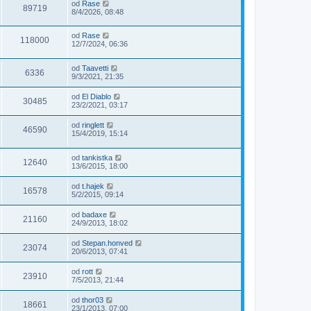
od
Rase
89719
8/4/2026, 08:48
od
Rase
118000
12/7/2024, 06:36
od
Taavetti
6336
9/3/2021, 21:35
od
El Diablo
30485
23/2/2021, 03:17
od
ringlett
46590
15/4/2019, 15:14
od
tankistka
12640
13/6/2015, 18:00
od
t.hajek
16578
5/2/2015, 09:14
od
badaxe
21160
24/9/2013, 18:02
od
Stepan.honved
23074
20/6/2013, 07:41
od
rott
23910
7/5/2013, 21:44
od
thor03
18661
23/1/2013, 07:00