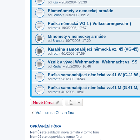
od
Kali
»
26/8/2004, 23:39
Plameňomety v nemeckej armáde
od
Bruno
»
3/3/2005, 19:12
Puška německá VG 1 ( Volkssturmgewehr )
od
rott
»
19/3/2005, 17:57
Minomety v nemeckej armáde
od
Bruno
»
10/7/2005, 17:20
Karabina samonabijecí německá vz. 45 (VG-45)
od
rott
»
4/1/2005, 17:59
Vznik a vývoj Wehrmachtu, Wehrmacht vs. SS
od
Radar
»
28/2/2005, 10:46
Puška samonabíjecí něměcká vz.41 W (G-41 W ,
od
rott
»
5/1/2005, 16:48
Puška samonabíjecí něměcká vz.41 M (G-41 M,
od
rott
»
4/1/2005, 18:41
Nové téma
Vrátit se na Obsah fóra
OPRÁVNĚNÍ FÓRA
Nemůžete
zakládat nová témata v tomto fóru
Nemůžete
odpovídat v tomto fóru