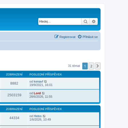
Hledat
Pokročilé hledání
Registrovat
Přihlásit se
1
2
Další
31 témat
ZOBRAZENÍ
POSLEDNÍ PŘÍSPĚVEK
od
kenavf
8882
19/9/2021, 16:01
od
Lord
2503159
28/6/2026, 11:55
ZOBRAZENÍ
POSLEDNÍ PŘÍSPĚVEK
od
Heiss
44334
1/6/2026, 10:49