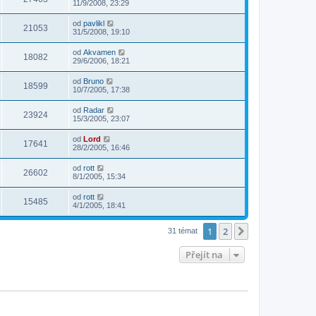
11/9/2008, 23:29
od
pavlikl
21053
31/5/2008, 19:10
od
Akvamen
18082
29/6/2006, 18:21
od
Bruno
18599
10/7/2005, 17:38
od
Radar
23924
15/3/2005, 23:07
od
Lord
17641
28/2/2005, 16:46
od
rott
26602
8/1/2005, 15:34
od
rott
15485
4/1/2005, 18:41
1
2
Další
31 témat
Přejít na