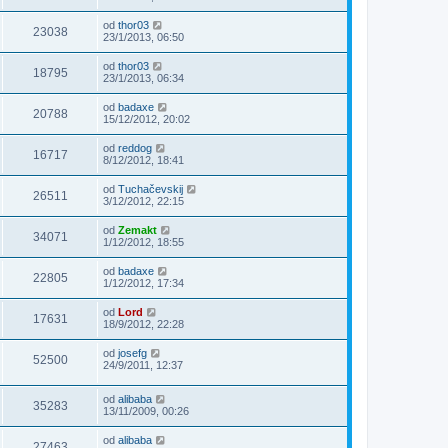
od
thor03
23038
23/1/2013, 06:50
od
thor03
18795
23/1/2013, 06:34
od
badaxe
20788
15/12/2012, 20:02
od
reddog
16717
8/12/2012, 18:41
od
Tuchačevskij
26511
3/12/2012, 22:15
od
Zemakt
34071
1/12/2012, 18:55
od
badaxe
22805
1/12/2012, 17:34
od
Lord
17631
18/9/2012, 22:28
od
josefg
52500
24/9/2011, 12:37
od
alibaba
35283
13/11/2009, 00:26
od
alibaba
27463