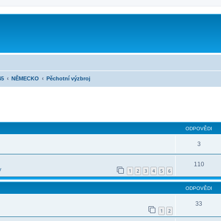
45
NĚMECKO
Pěchotní výzbroj
ilé hledání
ODPOVĚDI
3
110
y
1
2
3
4
5
6
ODPOVĚDI
33
1
2