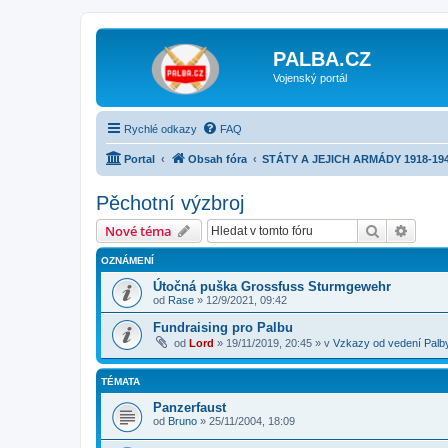
PALBA.CZ
Vojenský portál
Rychlé odkazy
FAQ
Portal
Obsah fóra
STÁTY A JEJICH ARMÁDY 1918-19
Pěchotní výzbroj
Hledat
Pokroč
Nové téma
OZNÁMENÍ
Útočná puška Grossfuss Sturmgewehr
od
Rase
»
12/9/2021, 09:42
Fundraising pro Palbu
od
Lord
»
19/11/2019, 20:45
» v
Vzkazy od vedení Palb
TÉMATA
Panzerfaust
od
Bruno
»
25/11/2004, 18:09