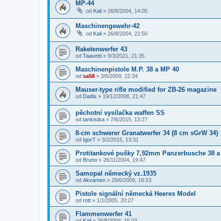
MP-44
od
Kali
»
26/8/2004, 14:05
Maschinengewehr-42
od
Kali
»
26/8/2004, 22:50
Raketenwerfer 43
od
Taavetti
»
9/3/2021, 21:35
Maschinenpistole M.P. 38 a MP 40
od
sa58
»
3/6/2009, 22:34
Mauser-type rifle modified for ZB-26 magazine
od
Dadis
»
19/12/2008, 21:47
pěchotní vysílačka waffen SS
od
tankistka
»
7/6/2015, 13:27
8-cm schwerer Granatwerfer 34 (8 cm sGrW 34)
od
IgorT
»
3/2/2015, 13:31
Protitankové pušky 7,92mm Panzerbusche 38 a
od
Bruno
»
26/11/2004, 19:47
Samopal německý vz.1935
od
Akvamen
»
28/6/2006, 18:53
Pistole signální německá Heeres Model
od
rott
»
1/1/2005, 20:27
Flammenwerfer 41
od
Kali
»
26/8/2004, 15:03