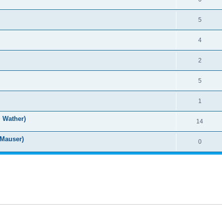
5
4
2
5
1
 Wather)
14
 Mauser)
0