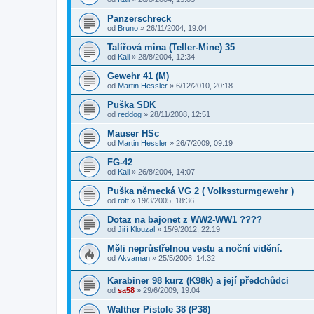
Panzerschreck
od
Bruno
»
26/11/2004, 19:04
Talířová mina (Teller-Mine) 35
od
Kali
»
28/8/2004, 12:34
Gewehr 41 (M)
od
Martin Hessler
»
6/12/2010, 20:18
Puška SDK
od
reddog
»
28/11/2008, 12:51
Mauser HSc
od
Martin Hessler
»
26/7/2009, 09:19
FG-42
od
Kali
»
26/8/2004, 14:07
Puška německá VG 2 ( Volkssturmgewehr )
od
rott
»
19/3/2005, 18:36
Dotaz na bajonet z WW2-WW1 ????
od
Jiří Klouzal
»
15/9/2012, 22:19
Měli neprůstřelnou vestu a noční vidění.
od
Akvaman
»
25/5/2006, 14:32
Karabiner 98 kurz (K98k) a její předchůdci
od
sa58
»
29/6/2009, 19:04
Walther Pistole 38 (P38)