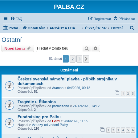
PALBA.CZ
FAQ
Registrovat
Přihlásit se
H
Portal
Obsah fóra
ARMÁDY A UDÁLOSTI PO ROCE 1945
ČSSR, ČR, SR
Ostatní
l
Ostatní
e
Hledat
Pokročilé hledání
Nové téma
d
a
1
2
3
Další
81 témat
t
Oznámení
Československá námořní plavba - příběh strojníka v
dokumentech
Poslední příspěvek od
Ataman
«
6/4/2026, 00:18
Odpovědi:
51
1
2
3
Tragédie u Řikonína
Poslední příspěvek od
parmezano
«
21/12/2020, 14:12
Odpovědi:
2
Fundraising pro Palbu
Poslední příspěvek od
Lord
«
28/6/2026, 11:55
Napsal v
Vzkazy od vedení Palby
Odpovědi:
110
1
2
3
4
5
6