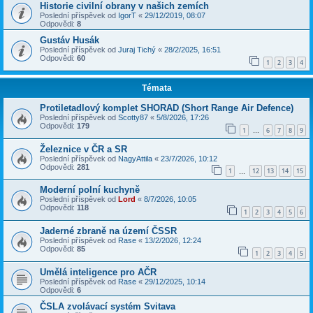
Historie civilní obrany v našich zemích
Poslední příspěvek od
IgorT
«
29/12/2019, 08:07
Odpovědi:
8
Gustáv Husák
Poslední příspěvek od
Juraj Tichý
«
28/2/2025, 16:51
Odpovědi:
60
1
2
3
4
Témata
Protiletadlový komplet SHORAD (Short Range Air Defence)
Poslední příspěvek od
Scotty87
«
5/8/2026, 17:26
Odpovědi:
179
1
6
7
8
9
…
Železnice v ČR a SR
Poslední příspěvek od
NagyAttila
«
23/7/2026, 10:12
Odpovědi:
281
1
12
13
14
15
…
Moderní polní kuchyně
Poslední příspěvek od
Lord
«
8/7/2026, 10:05
Odpovědi:
118
1
2
3
4
5
6
Jaderné zbraně na území ČSSR
Poslední příspěvek od
Rase
«
13/2/2026, 12:24
Odpovědi:
85
1
2
3
4
5
Umělá inteligence pro AČR
Poslední příspěvek od
Rase
«
29/12/2025, 10:14
Odpovědi:
6
ČSLA zvolávací systém Svitava