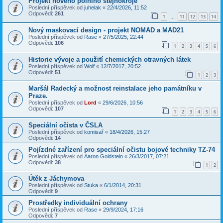
Projekt nového polního stejnokroje
Poslední příspěvek od
juhelak
«
22/4/2026, 11:52
Odpovědi:
261
1
11
12
13
14
…
Nový maskovací design - projekt NOMAD a MAD21
Poslední příspěvek od
Rase
«
27/5/2025, 22:44
Odpovědi:
106
1
2
3
4
5
6
Historie vývoje a použití chemických otravných látek
Poslední příspěvek od
Wolf
«
12/7/2017, 20:52
Odpovědi:
51
1
2
3
Maršál Radecký a možnost reinstalace jeho památníku v
Praze.
Poslední příspěvek od
Lord
«
29/6/2026, 10:56
Odpovědi:
107
1
2
3
4
5
6
Speciální očista v ČSLA
Poslední příspěvek od
komisař
«
18/4/2026, 15:27
Odpovědi:
14
Pojízdné zařízení pro speciální očistu bojové techniky TZ-74
Poslední příspěvek od
Aaron Goldstein
«
26/3/2017, 07:21
Odpovědi:
38
1
2
Útěk z Jáchymova
Poslední příspěvek od
Stuka
«
6/1/2014, 20:31
Odpovědi:
9
Prostředky individuální ochrany
Poslední příspěvek od
Rase
«
29/9/2024, 17:16
Odpovědi:
7