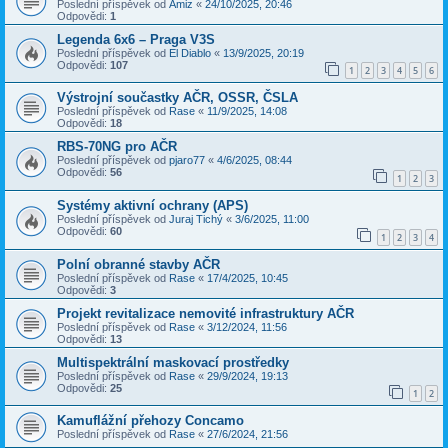
Poslední příspěvek od
Amiz
«
24/10/2025, 20:46
Odpovědi:
1
Legenda 6x6 – Praga V3S
Poslední příspěvek od
El Diablo
«
13/9/2025, 20:19
Odpovědi:
107
1
2
3
4
5
6
Výstrojní součastky AČR, OSSR, ČSLA
Poslední příspěvek od
Rase
«
11/9/2025, 14:08
Odpovědi:
18
RBS-70NG pro AČR
Poslední příspěvek od
pjaro77
«
4/6/2025, 08:44
Odpovědi:
56
1
2
3
Systémy aktivní ochrany (APS)
Poslední příspěvek od
Juraj Tichý
«
3/6/2025, 11:00
Odpovědi:
60
1
2
3
4
Polní obranné stavby AČR
Poslední příspěvek od
Rase
«
17/4/2025, 10:45
Odpovědi:
3
Projekt revitalizace nemovité infrastruktury AČR
Poslední příspěvek od
Rase
«
3/12/2024, 11:56
Odpovědi:
13
Multispektrální maskovací prostředky
Poslední příspěvek od
Rase
«
29/9/2024, 19:13
Odpovědi:
25
1
2
Kamuflážní přehozy Concamo
Poslední příspěvek od
Rase
«
27/6/2024, 21:56