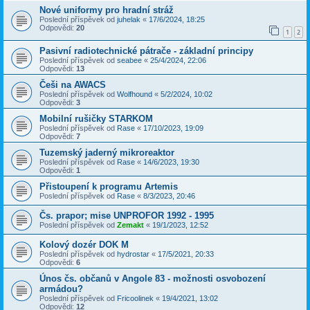
Nové uniformy pro hradní stráž
Poslední příspěvek od
juhelak
«
17/6/2024, 18:25
Odpovědi:
20
1
2
Pasivní radiotechnické pátrače - základní principy
Poslední příspěvek od
seabee
«
25/4/2024, 22:06
Odpovědi:
13
Češi na AWACS
Poslední příspěvek od
Wolfhound
«
5/2/2024, 10:02
Odpovědi:
3
Mobilní rušičky STARKOM
Poslední příspěvek od
Rase
«
17/10/2023, 19:09
Odpovědi:
7
Tuzemský jaderný mikroreaktor
Poslední příspěvek od
Rase
«
14/6/2023, 19:30
Odpovědi:
1
Přistoupení k programu Artemis
Poslední příspěvek od
Rase
«
8/3/2023, 20:46
Čs. prapor; mise UNPROFOR 1992 - 1995
Poslední příspěvek od
Zemakt
«
19/1/2023, 12:52
Kolový dozér DOK M
Poslední příspěvek od
hydrostar
«
17/5/2021, 20:33
Odpovědi:
6
Únos čs. občanů v Angole 83 - možnosti osvobození
armádou?
Poslední příspěvek od
Fricoolinek
«
19/4/2021, 13:02
Odpovědi:
12