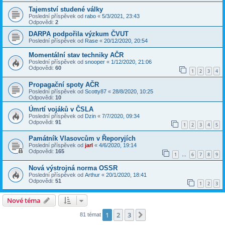
Tajemství studené války
Poslední příspěvek od
rabo
«
5/3/2021, 23:43
Odpovědi:
2
DARPA podpořila výzkum ČVUT
Poslední příspěvek od
Rase
«
20/12/2020, 20:54
Momentální stav techniky AČR
Poslední příspěvek od
snooper
«
1/12/2020, 21:06
Odpovědi:
60
1
2
3
4
Propagační spoty AČR
Poslední příspěvek od
Scotty87
«
28/8/2020, 10:25
Odpovědi:
10
Úmrtí vojáků v ČSLA
Poslední příspěvek od
Dzin
«
7/7/2020, 09:34
Odpovědi:
91
1
2
3
4
5
Památník Vlasovcům v Řeporyjích
Poslední příspěvek od
jarl
«
4/6/2020, 19:14
Odpovědi:
165
1
6
7
8
9
…
Nová výstrojná norma OSSR
Poslední příspěvek od
Arthur
«
20/1/2020, 18:41
Odpovědi:
51
1
2
3
Nové téma
1
2
3
Další
81 témat