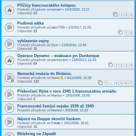
Příčiny francouzského kolapsu
Poslední příspěvek od
kenavf
«
14/2/2020, 13:27
Odpovědi:
53
1
2
3
Podivná válka
Poslední příspěvek od
alex7799
«
2/2/2017, 21:03
Odpovědi:
22
1
2
vyhlasenie vojny
Poslední příspěvek od
Dzin
«
21/8/2016, 12:49
Odpovědi:
15
Operace Dynamo – evakuace pri Dunkerque
Poslední příspěvek od
parmezano
«
13/8/2013, 21:43
Odpovědi:
64
1
2
3
4
Nemecká invázia do Británie.
Poslední příspěvek od
Hans S.
«
8/11/2009, 15:38
Odpovědi:
133
1
4
5
6
7
…
Překročení Rýna v roce 1945 1.francouzskou armádu
Poslední příspěvek od
Mantra
«
19/3/2008, 15:50
Odpovědi:
5
Francouzské ženijní vojsko 1939 až 1945
Poslední příspěvek od
Mantra
«
8/3/2008, 16:16
Nájezd na Dieppe skončil fiaskem
Poslední příspěvek od
Fatale
«
20/1/2006, 18:41
Odpovědi:
16
Blitzkrieg na Západě