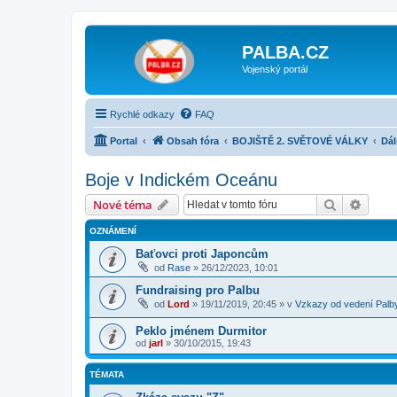
PALBA.CZ
Vojenský portál
Rychlé odkazy
FAQ
Portal
Obsah fóra
BOJIŠTĚ 2. SVĚTOVÉ VÁLKY
Dá
Boje v Indickém Oceánu
Hledat
Pokroč
Nové téma
OZNÁMENÍ
Baťovci proti Japoncům
od
Rase
»
26/12/2023, 10:01
Fundraising pro Palbu
od
Lord
»
19/11/2019, 20:45
» v
Vzkazy od vedení Palb
Peklo jménem Durmitor
od
jarl
»
30/10/2015, 19:43
TÉMATA