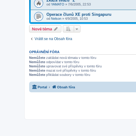
Zkáza svazu "Z"
od
YAMATO
»
7/6/2005, 22:53
Operace člunů XE proti Singapuru
od
Nelson
»
4/9/2005, 10:53
Nové téma
Vrátit se na Obsah fóra
OPRÁVNĚNÍ FÓRA
Nemůžete
zakládat nová témata v tomto fóru
Nemůžete
odpovídat v tomto fóru
Nemůžete
upravovat své příspěvky v tomto fóru
Nemůžete
mazat své příspěvky v tomto fóru
Nemůžete
přikládat soubory v tomto fóru
Portal
Obsah fóra