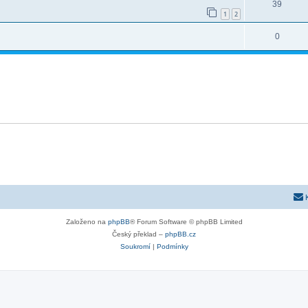
39
1
2
0
Založeno na
phpBB
® Forum Software © phpBB Limited
Český překlad –
phpBB.cz
Soukromí
|
Podmínky