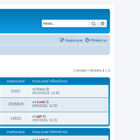
Hledat
Pokročilé hledání
Registrovat
Přihlásit se
2 témata • Stránka
1
z
1
ZOBRAZENÍ
POSLEDNÍ PŘÍSPĚVEK
od
Rase
5203
26/12/2023, 13:30
od
Lord
2506828
28/6/2026, 11:55
od
jarl
14631
19/7/2016, 11:31
ZOBRAZENÍ
POSLEDNÍ PŘÍSPĚVEK
od
Lord