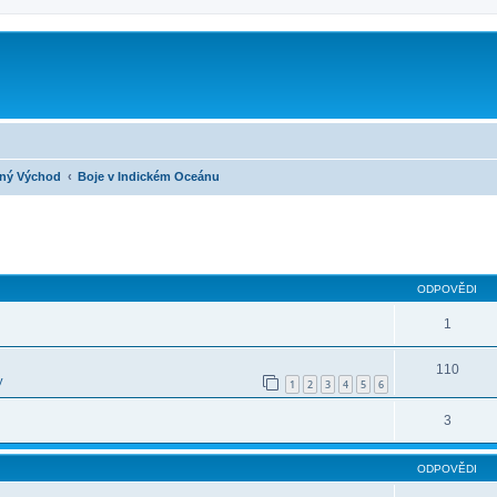
lný Východ
Boje v Indickém Oceánu
ilé hledání
ODPOVĚDI
1
110
y
1
2
3
4
5
6
3
ODPOVĚDI