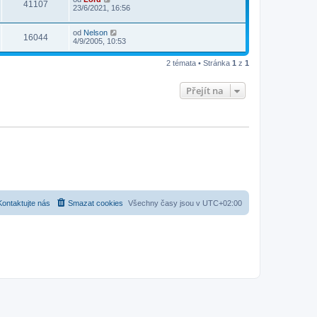
41107
23/6/2021, 16:56
od
Nelson
16044
4/9/2005, 10:53
2 témata • Stránka
1
z
1
Přejít na
Kontaktujte nás
Smazat cookies
Všechny časy jsou v
UTC+02:00