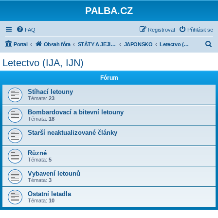
PALBA.CZ
FAQ
Registrovat
Přihlásit se
H
Portal
Obsah fóra
STÁTY A JEJICH ARMÁDY 1918-1945
JAPONSKO
Letectvo (IJA, IJN)
l
Letectvo (IJA, IJN)
e
Fórum
d
a
Stíhací letouny
Témata:
23
t
Bombardovací a bitevní letouny
Témata:
18
Starší neaktualizované články
Různé
Témata:
5
Vybavení letounů
Témata:
3
Ostatní letadla
Témata:
10