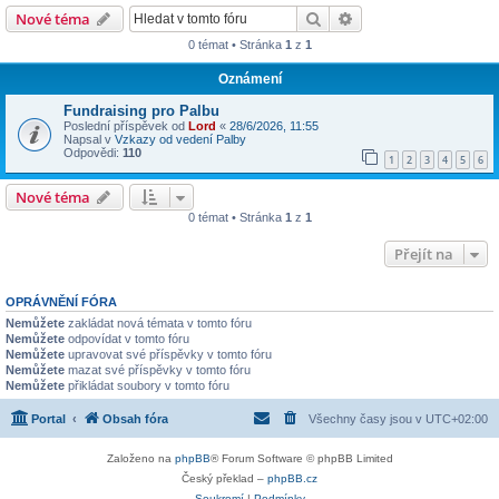
Hledat
Pokročilé hledání
Nové téma
0 témat • Stránka
1
z
1
Oznámení
Fundraising pro Palbu
Poslední příspěvek od
Lord
«
28/6/2026, 11:55
Napsal v
Vzkazy od vedení Palby
Odpovědi:
110
1
2
3
4
5
6
Nové téma
0 témat • Stránka
1
z
1
Přejít na
OPRÁVNĚNÍ FÓRA
Nemůžete
zakládat nová témata v tomto fóru
Nemůžete
odpovídat v tomto fóru
Nemůžete
upravovat své příspěvky v tomto fóru
Nemůžete
mazat své příspěvky v tomto fóru
Nemůžete
přikládat soubory v tomto fóru
Portal
Obsah fóra
Všechny časy jsou v
UTC+02:00
Založeno na
phpBB
® Forum Software © phpBB Limited
Český překlad –
phpBB.cz
Soukromí
|
Podmínky