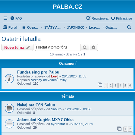
PALBA.CZ
FAQ
Registrovat
Přihlásit se
H
Portal
Obsah fóra
STÁTY A JEJICH ARMÁDY 1918-1945
JAPONSKO
Letectvo (IJA, IJN)
Ostatní letadla
l
Ostatní letadla
e
Hledat
Pokročilé hledání
Nové téma
d
10 témat • Stránka
1
z
1
a
Oznámení
t
Fundraising pro Palbu
Poslední příspěvek od
Lord
«
28/6/2026, 11:55
Napsal v
Vzkazy od vedení Palby
Odpovědi:
110
1
2
3
4
5
6
Témata
Nakajima C6N Saiun
Poslední příspěvek od
Saburo
«
12/12/2012, 09:58
Odpovědi:
8
Jokosuka/ Kugišo MXY7 Ohka
Poslední příspěvek od
hydrostar
«
28/1/2009, 21:59
Odpovědi:
29
1
2