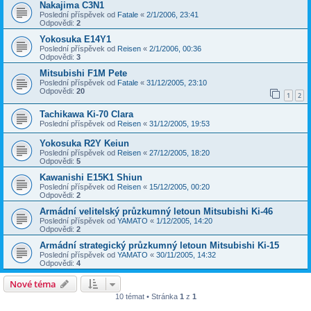
Nakajima C3N1
Poslední příspěvek od
Fatale
«
2/1/2006, 23:41
Odpovědi:
2
Yokosuka E14Y1
Poslední příspěvek od
Reisen
«
2/1/2006, 00:36
Odpovědi:
3
Mitsubishi F1M Pete
Poslední příspěvek od
Fatale
«
31/12/2005, 23:10
Odpovědi:
20
1
2
Tachikawa Ki-70 Clara
Poslední příspěvek od
Reisen
«
31/12/2005, 19:53
Yokosuka R2Y Keiun
Poslední příspěvek od
Reisen
«
27/12/2005, 18:20
Odpovědi:
5
Kawanishi E15K1 Shiun
Poslední příspěvek od
Reisen
«
15/12/2005, 00:20
Odpovědi:
2
Armádní velitelský průzkumný letoun Mitsubishi Ki-46
Poslední příspěvek od
YAMATO
«
1/12/2005, 14:20
Odpovědi:
2
Armádní strategický průzkumný letoun Mitsubishi Ki-15
Poslední příspěvek od
YAMATO
«
30/11/2005, 14:32
Odpovědi:
4
Nové téma
10 témat • Stránka
1
z
1