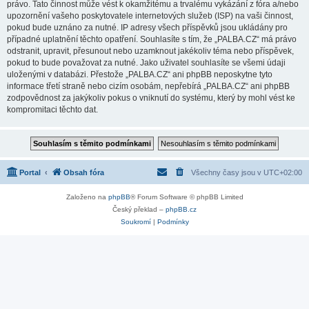
právo. Tato činnost může vést k okamžitému a trvalému vykázání z fóra a/nebo
upozornění vašeho poskytovatele internetových služeb (ISP) na vaši činnost,
pokud bude uznáno za nutné. IP adresy všech příspěvků jsou ukládány pro
případné uplatnění těchto opatření. Souhlasíte s tím, že „PALBA.CZ“ má právo
odstranit, upravit, přesunout nebo uzamknout jakékoliv téma nebo příspěvek,
pokud to bude považovat za nutné. Jako uživatel souhlasíte se všemi údaji
uloženými v databázi. Přestože „PALBA.CZ“ ani phpBB neposkytne tyto
informace třetí straně nebo cizím osobám, nepřebírá „PALBA.CZ“ ani phpBB
zodpovědnost za jakýkoliv pokus o vniknutí do systému, který by mohl vést ke
kompromitaci těchto dat.
Portal
Obsah fóra
Všechny časy jsou v
UTC+02:00
Založeno na
phpBB
® Forum Software © phpBB Limited
Český překlad –
phpBB.cz
Soukromí
|
Podmínky