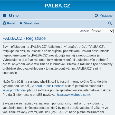
PALBA.CZ
FAQ
Přihlásit se
H
Portal
Obsah fóra
l
Jazyk:
e
PALBA.CZ - Registrace
d
Svým přístupem na „PALBA.CZ“ (dále jen „my“, „naše“, „nás“, “PALBA.CZ”,
a
“http://palba.cz”), souhlasíte s následujícími podmínkami. Pokud nesouhlasíte,
t
neprodleně opusťte „PALBA.CZ“, nevstupujte na něj a nepoužívejte jej.
Vyhrazujeme si právo tyto podmínky kdykoliv změnit a učiníme vše potřebné
pro to, abychom vás o této změně informovali. Přesto je rozumné tyto podmínky
průběžně sledovat vzhledem k tomu, že používáním „PALBA.CZ“ s nimi
souhlasíte.
Naše fóra běží na systému phpBB, což je řešení internetového fóra, které je
vydané pod licencí „
General Public License
“ a které je možno stáhnout z
www.phpbb.com
. phpBB software pouze zprostředkovává internetové diskuze.
Pro další informace o phpBB navštivte:
https://www.phpbb.com/
.
Zavazujete se nepřispívat na fórum pohoršujícím, hanlivým, nevhodným,
vulgárním nebo jiným materiálem, který by mohl porušovat platné zákony ve
vaší zemi, zákony v zemi, kde sídlí „PALBA.CZ“, nebo platné mezinárodní