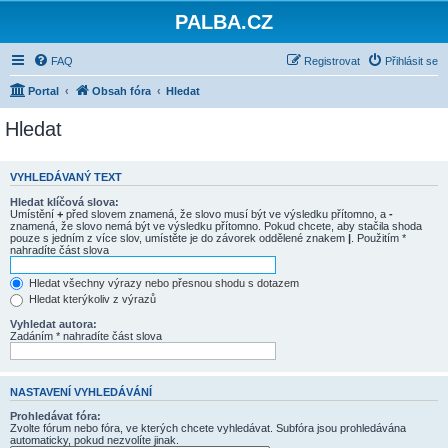
PALBA.CZ
FAQ
Registrovat
Přihlásit se
Portal
Obsah fóra
Hledat
Hledat
VYHLEDÁVANÝ TEXT
Hledat klíčová slova:
Umístění
+
před slovem znamená, že slovo musí být ve výsledku přítomno, a
-
znamená, že slovo nemá být ve výsledku přítomno. Pokud chcete, aby stačila shoda
pouze s jedním z více slov, umístěte je do závorek oddělené znakem
|
. Použitím *
nahradíte část slova
Hledat všechny výrazy nebo přesnou shodu s dotazem
Hledat kterýkoliv z výrazů
Vyhledat autora:
Zadáním * nahradíte část slova
NASTAVENÍ VYHLEDÁVÁNÍ
Prohledávat fóra:
Zvolte fórum nebo fóra, ve kterých chcete vyhledávat. Subfóra jsou prohledávána
automaticky, pokud nezvolíte jinak.