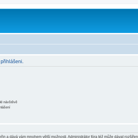
 přihlášeni.
ždé návštěvě
hlášení
 vteřin a dává vám mnohem větší možnosti. Administrátor fóra též může dávat rozšíře