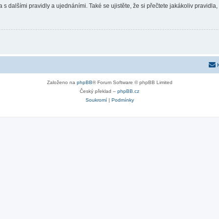
 s dalšími pravidly a ujednáními. Také se ujistěte, že si přečtete jakákoliv pravidla, 
Založeno na
phpBB
® Forum Software © phpBB Limited
Český překlad –
phpBB.cz
Soukromí
|
Podmínky