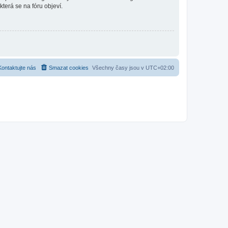
která se na fóru objeví.
Kontaktujte nás
Smazat cookies
Všechny časy jsou v
UTC+02:00