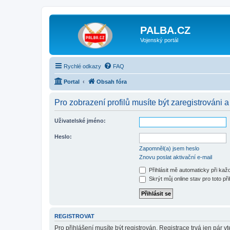
PALBA.CZ
Vojenský portál
Rychlé odkazy
FAQ
Portal
Obsah fóra
Pro zobrazení profilů musíte být zaregistrováni a
Uživatelské jméno:
Heslo:
Zapomněl(a) jsem heslo
Znovu poslat aktivační e-mail
Přihlásit mě automaticky při ka
Skrýt můj online stav pro toto při
REGISTROVAT
Pro přihlášení musíte být registrován. Registrace trvá jen pár