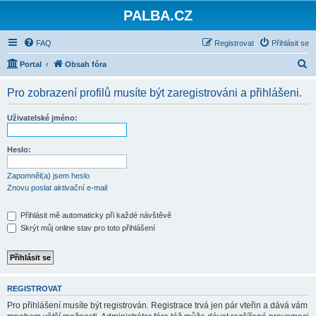
PALBA.CZ
FAQ
Registrovat
Přihlásit se
H
Portal
Obsah fóra
l
Pro zobrazení profilů musíte být zaregistrováni a přihlášeni.
e
d
Uživatelské jméno:
a
t
Heslo:
Zapomněl(a) jsem heslo
Znovu poslat aktivační e-mail
Přihlásit mě automaticky při každé návštěvě
Skrýt můj online stav pro toto přihlášení
REGISTROVAT
Pro přihlášení musíte být registrován. Registrace trvá jen pár vteřin a dává vám