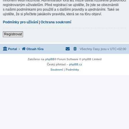
mnohem větší možnosti. Administrátor fóra též může dávat rozšířené pravomoci
registrovaným uživatelům. Před registrací se ujistěte, že jste se obeznámili
s našimi podmínkami pro použití a s dalšími pravidly a ujednáními. Také se
ujistěte, že si přečtete jakákoliv pravidla, která se na fóru objeví.
Podmínky pro užívání
|
Ochrana soukromí
Registrovat
Portal
Obsah fóra
Všechny časy jsou v
UTC+02:00
Založeno na
phpBB
® Forum Software © phpBB Limited
Český překlad –
phpBB.cz
Soukromí
|
Podmínky