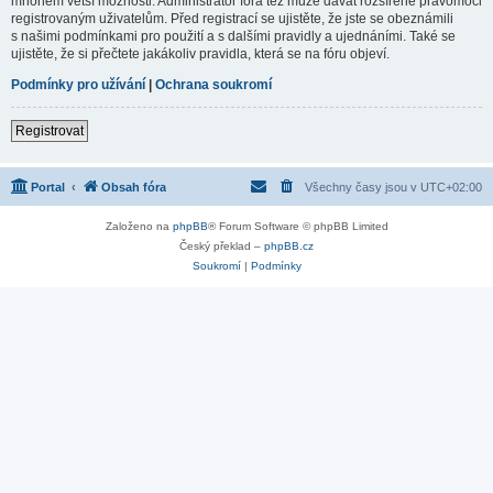
mnohem větší možnosti. Administrátor fóra též může dávat rozšířené pravomoci
registrovaným uživatelům. Před registrací se ujistěte, že jste se obeznámili
s našimi podmínkami pro použití a s dalšími pravidly a ujednáními. Také se
ujistěte, že si přečtete jakákoliv pravidla, která se na fóru objeví.
Podmínky pro užívání
|
Ochrana soukromí
Registrovat
Portal
Obsah fóra
Všechny časy jsou v
UTC+02:00
Založeno na
phpBB
® Forum Software © phpBB Limited
Český překlad –
phpBB.cz
Soukromí
|
Podmínky