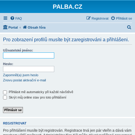
PALBA.CZ
FAQ
Registrovat
Přihlásit se
H
Portal
Obsah fóra
l
Pro zobrazení profilů musíte být zaregistrováni a přihlášeni.
e
d
Uživatelské jméno:
a
t
Heslo:
Zapomněl(a) jsem heslo
Znovu poslat aktivační e-mail
Přihlásit mě automaticky při každé návštěvě
Skrýt můj online stav pro toto přihlášení
REGISTROVAT
Pro přihlášení musíte být registrován. Registrace trvá jen pár vteřin a dává vám